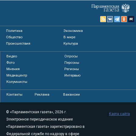
Политика
Экономика
Общество
В мире
Происшествия
Культура
Видео
Опросы
Фото
Персоны
Мнения
Регионы
Медиацентр
Интервью
Колумнисты
Контакты
Реклама
Вакансии
© «Парламентская газета», 2026 г.
Карта сайта
Электронное периодическое издание
«Парламентская газета» зарегистрировано в
Федеральной службе по надзору в сфере