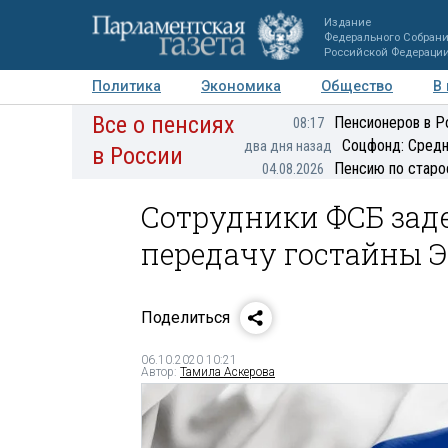
Издание
Федерального Собран
Российской Федераци
Политика
Экономика
Общество
В
Все о пенсиях
Фото
Авторы
Персоны
Мнения
Регионы
Пенсионеров в Р
08:17
Соцфонд: Средн
два дня назад
в России
Пенсию по старо
04.08.2026
Сотрудники ФСБ заде
передачу гостайны 
Поделиться
06.10.2020 10:21
Автор:
Тамила Аскерова