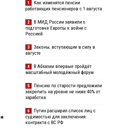
Как изменятся пенсии
1
работающих пенсионеров с 1 августа
В МИД России заявили о
2
подготовке Европы к войне с
Россией
Законы, вступающие в силу в
3
августе
В Абхазии впервые пройдёт
4
масштабный молодёжный форум
Пенсию по старости предложили
5
закрепить на уровне не ниже 40% от
заработка
Путин расширил список лиц с
6
судимостью для заключения
ря
контракта с ВС РФ