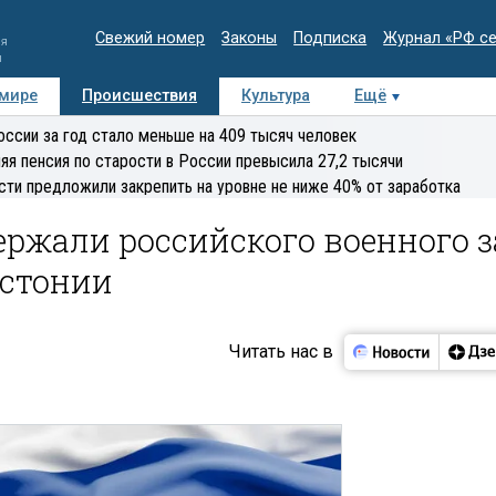
Свежий номер
Законы
Подписка
Журнал «РФ с
ия
и
 мире
Происшествия
Культура
Ещё
Медиацентр
Интервью
Колумнисты
Делова
оссии за год стало меньше на 409 тысяч человек
эксперт
яя пенсия по старости в России превысила 27,2 тысячи
сти предложили закрепить на уровне не ниже 40% от заработка
ржали российского военного з
Эстонии
Читать нас в