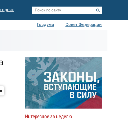
егодня»
Госдума
Совет Федерации
я
Авто
Недвижимость
Технологии
иза
а
Интересное за неделю