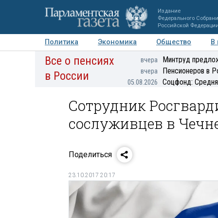
Издание
Федерального Собран
Российской Федераци
Политика
Экономика
Общество
В
Все о пенсиях
Фото
Авторы
Персоны
Мнения
Регионы
Минтруд предлож
вчера
Пенсионеров в Р
вчера
в России
Соцфонд: Средня
05.08.2026
Сотрудник Росгвард
сослуживцев в Чечн
Поделиться
23.10.2017 20:17