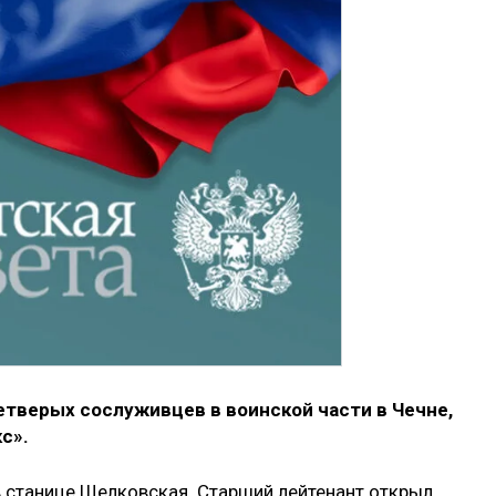
тверых сослуживцев в воинской части в Чечне,
с».
 станице Щелковская. Старший лейтенант открыл