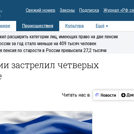
Свежий номер
Законы
Подписка
Журнал «РФ с
ия
и
 мире
Происшествия
Культура
Ещё
Медиацентр
Интервью
Колумнисты
Делова
ил расширить категории лиц, имеющих право на две пенсии
эксперт
оссии за год стало меньше на 409 тысяч человек
я пенсия по старости в России превысила 27,2 тысячи
ии застрелил четверых
е
Читать нас в