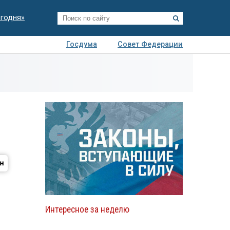
егодня»
Госдума
Совет Федерации
я
Авто
Недвижимость
Технологии
иза
Интересное за неделю