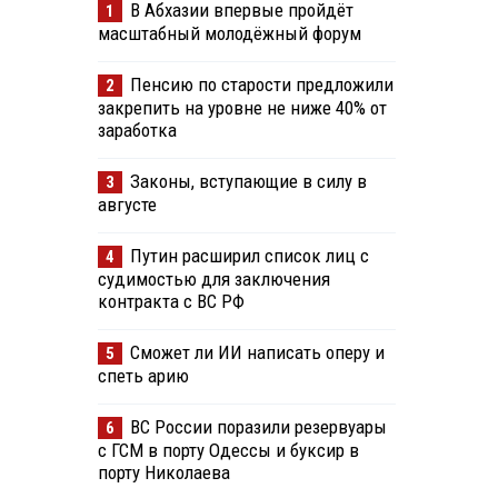
В Абхазии впервые пройдёт
1
масштабный молодёжный форум
Пенсию по старости предложили
2
закрепить на уровне не ниже 40% от
заработка
Законы, вступающие в силу в
3
августе
Путин расширил список лиц с
4
судимостью для заключения
контракта с ВС РФ
Сможет ли ИИ написать оперу и
5
спеть арию
ВС России поразили резервуары
6
с ГСМ в порту Одессы и буксир в
порту Николаева