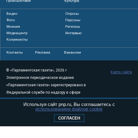
Происшествия
Культура
Видео
Опросы
Фото
Персоны
Мнения
Регионы
Медиацентр
Интервью
Колумнисты
Контакты
Реклама
Вакансии
© «Парламентская газета», 2026 г.
Карта сайта
Электронное периодическое издание
«Парламентская газета» зарегистрировано в
Федеральной службе по надзору в сфере
связи, информационных технологий и
Используя сайт pnp.ru, Вы соглашаетесь с
массовых коммуникаций (Роскомнадзор) 05
использованием файлов cookie
августа 2011 года. 18+
СОГЛАСЕН
Свидетельство о регистрации Эл № ФС77-
46097
Учредитель — АНО «Парламентская газета»