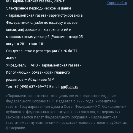
© «Парламентская газета», 2026 г.
Карта сайта
Электронное периодическое издание
«Парламентская газета» зарегистрировано в
Федеральной службе по надзору в сфере
связи, информационных технологий и
массовых коммуникаций (Роскомнадзор) 05
августа 2011 года. 18+
Свидетельство о регистрации Эл № ФС77-
46097
Учредитель — АНО «Парламентская газета»
Исполняющий обязанности главного
редактора — Абдуллаев М.Р.
Тел.: +7 (495) 637–69–79 E-mail:
pg@pnp.ru
«Парламентская газета» - официальное еженедельное издание
Федерального Собрания РФ. Издается с 1997 года. Учредители
газеты - Государственная Дума и Совет Федерации РФ. Официальный
публикатор федеральных конституционных законов, федеральных
законов и актов палат Федерального Собрания. «Парламентская
газета» имеет пункты печати и представительства в десяти субъектах
федерации.