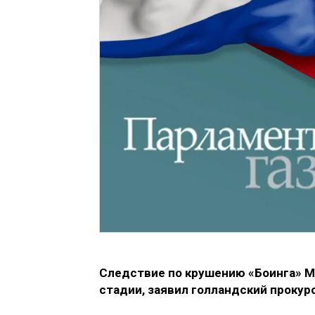
Следствие по крушению «Боинга» M
стадии, заявил голландский прокур