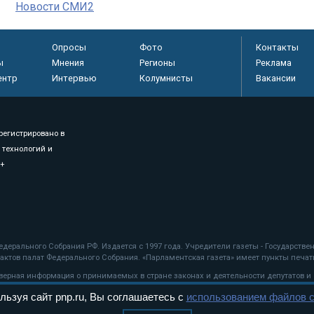
Новости СМИ2
Опросы
Фото
Контакты
ы
Мнения
Регионы
Реклама
ентр
Интервью
Колумнисты
Вакансии
регистрировано в
 технологий и
8+
.
дерального Собрания РФ. Издается с 1997 года. Учредители газеты - Государств
ктов палат Федерального Собрания. «Парламентская газета» имеет пункты печати
оверная информация о принимаемых в стране законах и деятельности депутатов и
льзуя сайт pnp.ru, Вы соглашаетесь с
использованием файлов c
ехнологии