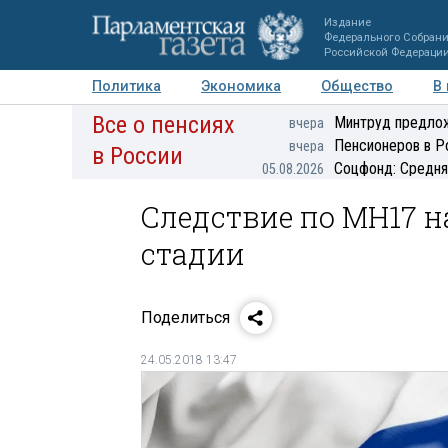
Издание
Федерального Собран
Российской Федераци
Политика
Экономика
Общество
В
Все о пенсиях
Фото
Авторы
Персоны
Мнения
Регионы
Минтруд предлож
вчера
Пенсионеров в Р
вчера
в России
Соцфонд: Средня
05.08.2026
Следствие по MH17 
стадии
Поделиться
24.05.2018 13:47