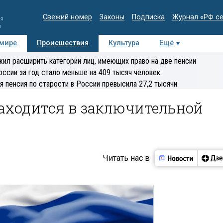
Свежий номер
Законы
Подписка
Журнал «РФ с
ия
и
 мире
Происшествия
Культура
Ещё
Медиацентр
Интервью
Колумнисты
Делова
ил расширить категории лиц, имеющих право на две пенсии
эксперт
оссии за год стало меньше на 409 тысяч человек
я пенсия по старости в России превысила 27,2 тысячи
находится в заключительной
Читать нас в