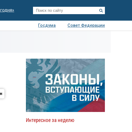
егодня»
Госдума
Совет Федерации
я
Авто
Недвижимость
Технологии
иза
Интересное за неделю