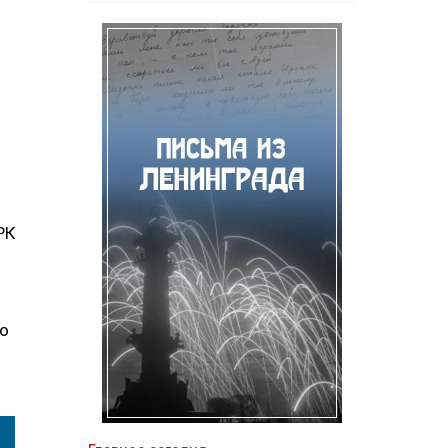
РК
го