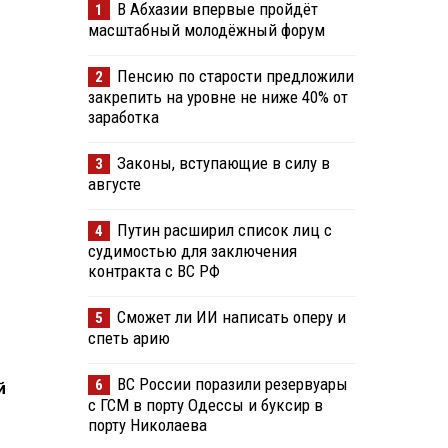
В Абхазии впервые пройдёт
1
масштабный молодёжный форум
Пенсию по старости предложили
2
закрепить на уровне не ниже 40% от
заработка
Законы, вступающие в силу в
3
августе
Путин расширил список лиц с
4
судимостью для заключения
контракта с ВС РФ
Сможет ли ИИ написать оперу и
5
спеть арию
ВС России поразили резервуары
6
й
с ГСМ в порту Одессы и буксир в
порту Николаева