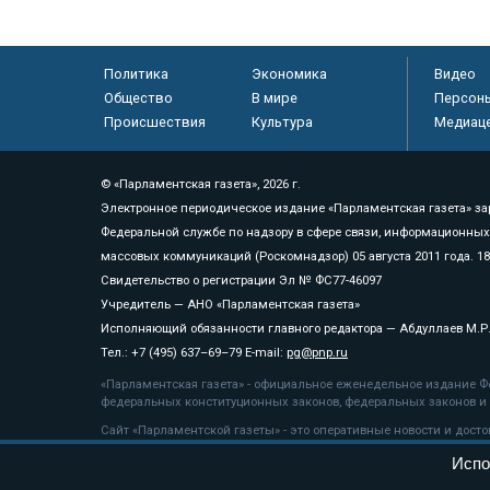
Политика
Экономика
Видео
Общество
В мире
Персон
Происшествия
Культура
Медиац
© «Парламентская газета», 2026 г.
Электронное периодическое издание «Парламентская газета» за
Федеральной службе по надзору в сфере связи, информационных
массовых коммуникаций (Роскомнадзор) 05 августа 2011 года. 1
Свидетельство о регистрации Эл № ФС77-46097
Учредитель — АНО «Парламентская газета»
Исполняющий обязанности главного редактора — Абдуллаев М.Р
Тел.: +7 (495) 637–69–79 E-mail:
pg@pnp.ru
«Парламентская газета» - официальное еженедельное издание Фе
федеральных конституционных законов, федеральных законов и а
Сайт «Парламентской газеты» - это оперативные новости и дост
«Парламентской газеты» активная ссылка на pnp.ru обязательна.
Испо
На информационном ресурсе применяются
рекомендательные т