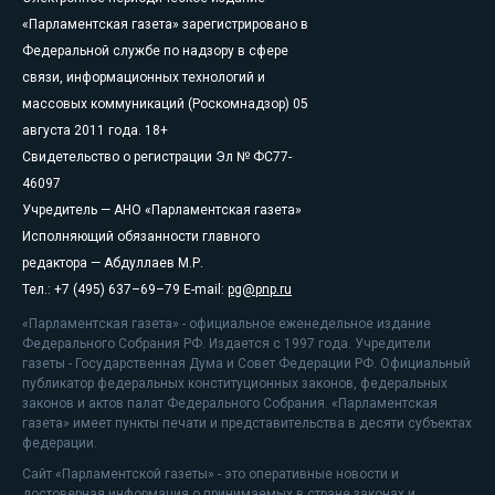
«Парламентская газета» зарегистрировано в
Федеральной службе по надзору в сфере
связи, информационных технологий и
массовых коммуникаций (Роскомнадзор) 05
августа 2011 года. 18+
Свидетельство о регистрации Эл № ФС77-
46097
Учредитель — АНО «Парламентская газета»
Исполняющий обязанности главного
редактора — Абдуллаев М.Р.
Тел.: +7 (495) 637–69–79 E-mail:
pg@pnp.ru
«Парламентская газета» - официальное еженедельное издание
Федерального Собрания РФ. Издается с 1997 года. Учредители
газеты - Государственная Дума и Совет Федерации РФ. Официальный
публикатор федеральных конституционных законов, федеральных
законов и актов палат Федерального Собрания. «Парламентская
газета» имеет пункты печати и представительства в десяти субъектах
федерации.
Сайт «Парламентской газеты» - это оперативные новости и
достоверная информация о принимаемых в стране законах и