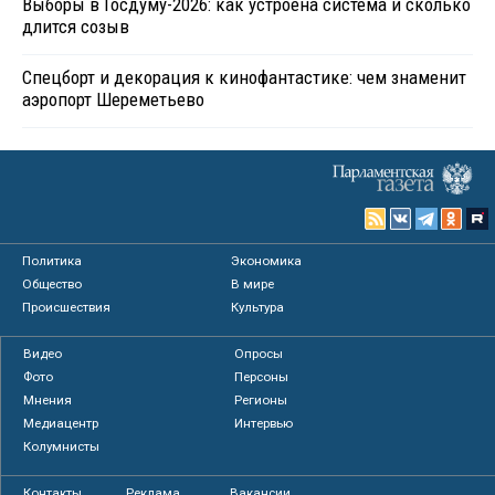
Выборы в Госдуму-2026: как устроена система и сколько
длится созыв
Спецборт и декорация к кинофантастике: чем знаменит
аэропорт Шереметьево
Политика
Экономика
Общество
В мире
Происшествия
Культура
Видео
Опросы
Фото
Персоны
Мнения
Регионы
Медиацентр
Интервью
Колумнисты
Контакты
Реклама
Вакансии