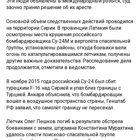
Эти люди объявлены в международный розыск, суд
заочно принял решение об их аресте.
Основной объём следственных действий проводился
на территории Сирии. В провинции Латакия были
осмотрены места крушения российского
бомбардировщика Су-24М и вертолёта спасательной
группы; установлены районы, откуда боевики вели
огонь по катапультировавшимся лётчикам; получены
другие важные доказательства. Расследование дела
продолжается, отметили в ведомстве.
В ноябре 2015 года российский Су-24 был сбит
турецким F-16 над Сирией и упал близ границы с
Турцией. Анкара объяснила, что бомбардировщик
вошёл в воздушное пространство страны, Генштаб
РФ заявил, что самолёт границу не пересекал.
Лётчик Олег Пешков погиб в результате обстрела
боевиками с земли, штурмана Константина Мурахтина
удалось спасти поисково-спасательной группе