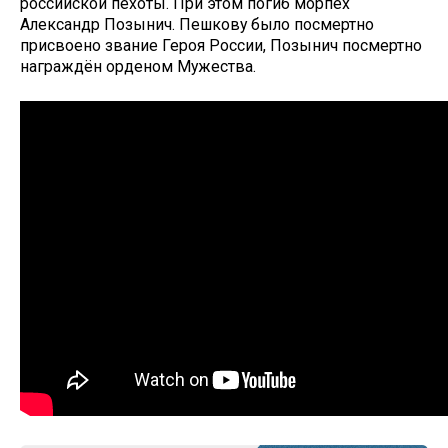
российской пехоты. При этом погиб морпех
Александр Позынич. Пешкову было посмертно
присвоено звание Героя России, Позынич посмертно
награждён орденом Мужества.