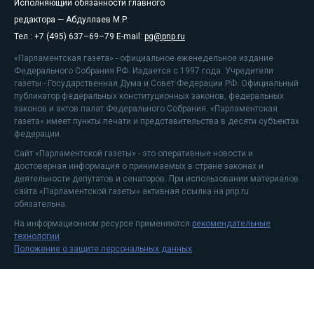
Исполняющий обязанности главного
редактора — Абдуллаев М.Р.
Тел.: +7 (495) 637–69–79 E-mail:
pg@pnp.ru
«Парламентская газета» - официальное еженедельное издание
Федерального Собрания РФ. Издается с 1997 года. Учредители
газеты - Государственная Дума и Совет Федерации РФ. Официальный
публикатор федеральных конституционных законов, федеральных
законов и актов палат Федерального Собрания. «Парламентская
газета» имеет пункты печати и представительства в десяти субъектах
федерации.
Сайт «Парламентской газеты» - это оперативные новости и
достоверная информация о принимаемых в стране законах и
деятельности депутатов и сенаторов. При использовании материалов
сайта «Парламентской газеты» активная ссылка на pnp.ru
обязательна.
На информационном ресурсе применяются
рекомендательные
технологии
Положение о защите персональных данных