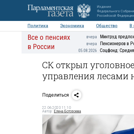
Издание
Федерального Собран
Российской Федераци
Политика
Экономика
Общество
В
Все о пенсиях
Фото
Авторы
Персоны
Мнения
Регионы
Минтруд предлож
вчера
Пенсионеров в Р
вчера
в России
Соцфонд: Средня
05.08.2026
СК открыл уголовное
управления лесами 
Поделиться
22.06.2020 11:10
Автор:
Елена Ботороева