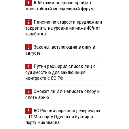
В Абхазии впервые пройдёт
1
масштабный молодёжный форум
Пенсию по старости предложили
2
закрепить на уровне не ниже 40% от
заработка
Законы, вступающие в силу в
3
августе
Путин расширил список лиц с
4
судимостью для заключения
контракта с ВС РФ
Сможет ли ИИ написать оперу и
5
спеть арию
ВС России поразили резервуары
6
с ГСМ в порту Одессы и буксир в
порту Николаева