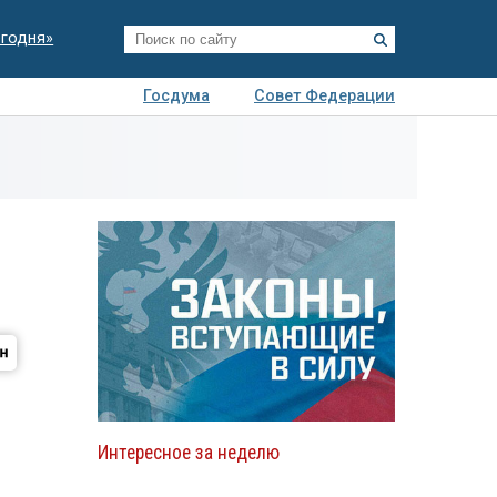
егодня»
Госдума
Совет Федерации
я
Авто
Недвижимость
Технологии
иза
Интересное за неделю