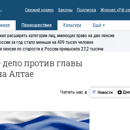
Свежий номер
Законы
Подписка
Журнал «РФ с
ия
и
 мире
Происшествия
Культура
Ещё
Медиацентр
Интервью
Колумнисты
Делова
ил расширить категории лиц, имеющих право на две пенсии
эксперт
оссии за год стало меньше на 409 тысяч человек
я пенсия по старости в России превысила 27,2 тысячи
 дело против главы
на Алтае
Читать нас в