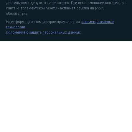
деятельности депутатов и сенаторов. При использовании материалов
сайта «Парламентской газеты» активная ссылка на pnp.ru
обязательна.
На информационном ресурсе применяются
рекомендательные
технологии
Положение о защите персональных данных