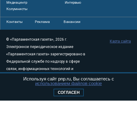
Медиацентр
Интервью
Колумнисты
Контакты
Реклама
Вакансии
© «Парламентская газета», 2026 г.
Карта сайта
Электронное периодическое издание
«Парламентская газета» зарегистрировано в
Федеральной службе по надзору в сфере
связи, информационных технологий и
массовых коммуникаций (Роскомнадзор) 05
Используя сайт pnp.ru, Вы соглашаетесь с
использованием файлов cookie
августа 2011 года. 18+
Свидетельство о регистрации Эл № ФС77-
СОГЛАСЕН
46097
Учредитель — АНО «Парламентская газета»
Исполняющий обязанности главного
редактора — Абдуллаев М.Р.
Тел.: +7 (495) 637–69–79 E-mail:
pg@pnp.ru
«Парламентская газета» - официальное еженедельное издание