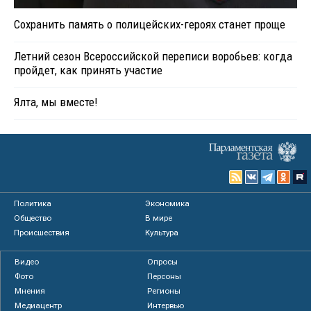
Сохранить память о полицейских-героях станет проще
Летний сезон Всероссийской переписи воробьев: когда
пройдет, как принять участие
Ялта, мы вместе!
Политика
Экономика
Общество
В мире
Происшествия
Культура
Видео
Опросы
Фото
Персоны
Мнения
Регионы
Медиацентр
Интервью