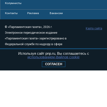
Колумнисты
Контакты
Реклама
Вакансии
© «Парламентская газета», 2026 г.
Карта сайта
Электронное периодическое издание
«Парламентская газета» зарегистрировано в
Федеральной службе по надзору в сфере
связи, информационных технологий и
Используя сайт pnp.ru, Вы соглашаетесь с
массовых коммуникаций (Роскомнадзор) 05
использованием файлов cookie
августа 2011 года. 18+
СОГЛАСЕН
Свидетельство о регистрации Эл № ФС77-
46097
Учредитель — АНО «Парламентская газета»
Исполняющий обязанности главного
редактора — Абдуллаев М.Р.
Тел.: +7 (495) 637–69–79 E-mail:
pg@pnp.ru
«Парламентская газета» - официальное еженедельное издание