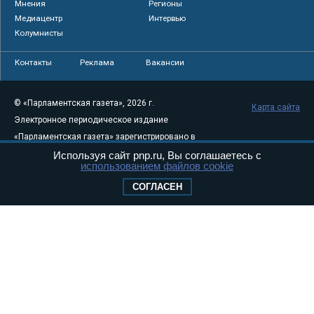
Мнения
Регионы
Медиацентр
Интервью
Колумнисты
Контакты
Реклама
Вакансии
© «Парламентская газета», 2026 г.
Карта сайта
Электронное периодическое издание
«Парламентская газета» зарегистрировано в
Федеральной службе по надзору в сфере
Используя сайт pnp.ru, Вы соглашаетесь с
использованием файлов cookie
связи, информационных технологий и
СОГЛАСЕН
массовых коммуникаций (Роскомнадзор) 05
августа 2011 года. 18+
Свидетельство о регистрации Эл № ФС77-
46097
Учредитель — АНО «Парламентская газета»
Исполняющий обязанности главного
редактора — Абдуллаев М.Р.
Тел.: +7 (495) 637–69–79 E-mail:
pg@pnp.ru