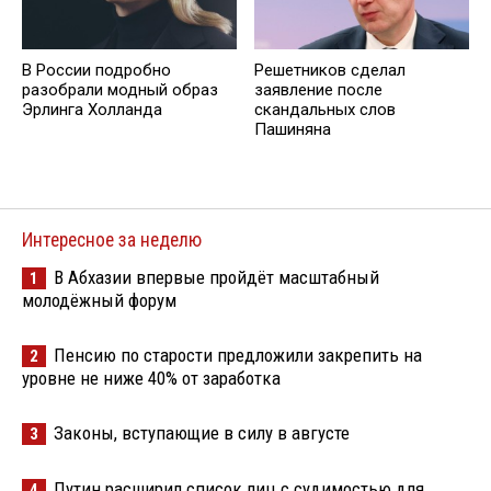
В России подробно
Решетников cделал
разобрали модный образ
заявление после
Эрлинга Холланда
скандальных слов
Пашиняна
Интересное за неделю
В Абхазии впервые пройдёт масштабный
1
молодёжный форум
Пенсию по старости предложили закрепить на
2
уровне не ниже 40% от заработка
Законы, вступающие в силу в августе
3
Путин расширил список лиц с судимостью для
4