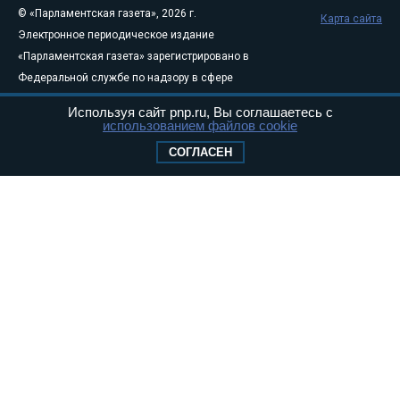
© «Парламентская газета», 2026 г.
Карта сайта
Электронное периодическое издание
«Парламентская газета» зарегистрировано в
Федеральной службе по надзору в сфере
связи, информационных технологий и
Используя сайт pnp.ru, Вы соглашаетесь с
массовых коммуникаций (Роскомнадзор) 05
использованием файлов cookie
августа 2011 года. 18+
СОГЛАСЕН
Свидетельство о регистрации Эл № ФС77-
46097
Учредитель — АНО «Парламентская газета»
Исполняющий обязанности главного
редактора — Абдуллаев М.Р.
Тел.: +7 (495) 637–69–79 E-mail:
pg@pnp.ru
«Парламентская газета» - официальное еженедельное издание
Федерального Собрания РФ. Издается с 1997 года. Учредители
газеты - Государственная Дума и Совет Федерации РФ. Официальный
публикатор федеральных конституционных законов, федеральных
законов и актов палат Федерального Собрания. «Парламентская
газета» имеет пункты печати и представительства в десяти субъектах
федерации.