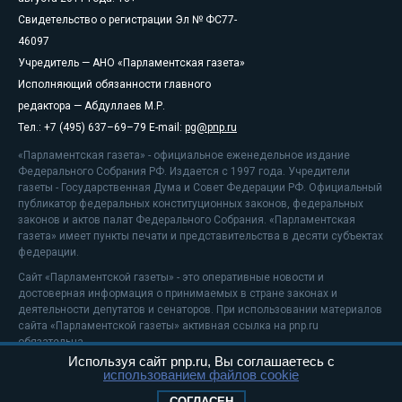
Свидетельство о регистрации Эл № ФС77-
46097
Учредитель — АНО «Парламентская газета»
Исполняющий обязанности главного
редактора — Абдуллаев М.Р.
Тел.: +7 (495) 637–69–79 E-mail:
pg@pnp.ru
«Парламентская газета» - официальное еженедельное издание
Федерального Собрания РФ. Издается с 1997 года. Учредители
газеты - Государственная Дума и Совет Федерации РФ. Официальный
публикатор федеральных конституционных законов, федеральных
законов и актов палат Федерального Собрания. «Парламентская
газета» имеет пункты печати и представительства в десяти субъектах
федерации.
Сайт «Парламентской газеты» - это оперативные новости и
достоверная информация о принимаемых в стране законах и
деятельности депутатов и сенаторов. При использовании материалов
сайта «Парламентской газеты» активная ссылка на pnp.ru
обязательна.
Используя сайт pnp.ru, Вы соглашаетесь с
На информационном ресурсе применяются
рекомендательные
использованием файлов cookie
технологии
Положение о защите персональных данных
СОГЛАСЕН