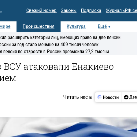
Свежий номер
Законы
Подписка
Журнал «РФ с
ия
и
 мире
Происшествия
Культура
Ещё
Медиацентр
Интервью
Колумнисты
Делова
ил расширить категории лиц, имеющих право на две пенсии
эксперт
оссии за год стало меньше на 409 тысяч человек
я пенсия по старости в России превысила 27,2 тысячи
о ВСУ атаковали Енакиево
ием
Читать нас в