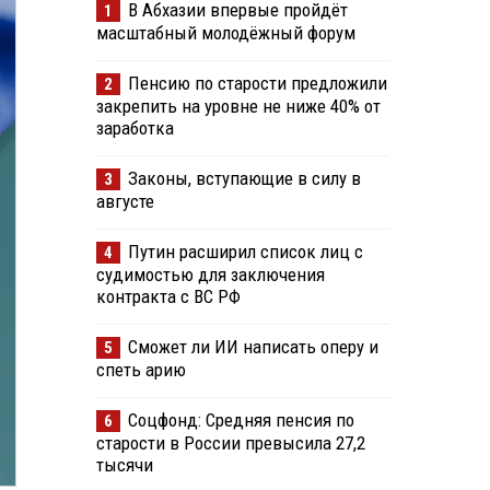
В Абхазии впервые пройдёт
1
масштабный молодёжный форум
Пенсию по старости предложили
2
закрепить на уровне не ниже 40% от
заработка
Законы, вступающие в силу в
3
августе
Путин расширил список лиц с
4
судимостью для заключения
контракта с ВС РФ
Сможет ли ИИ написать оперу и
5
спеть арию
Соцфонд: Средняя пенсия по
6
старости в России превысила 27,2
тысячи