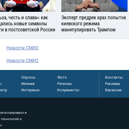
за, честь и слава»: как
Эксперт предрек крах попыток
ались новые символы
киевского режима
ти в постсоветской России
манипулировать Трампом
Новости СМИ2
Новости СМИ2
Опросы
Фото
Контакты
ы
Мнения
Регионы
Реклама
ентр
Интервью
Колумнисты
Вакансии
регистрировано в
 технологий и
8+