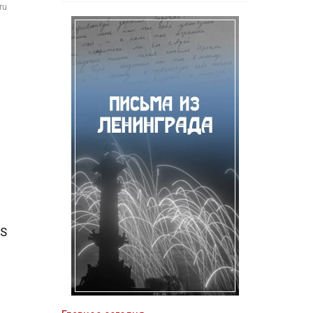
ru
MS