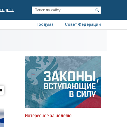
егодня»
Госдума
Совет Федерации
я
Авто
Недвижимость
Технологии
иза
Интересное за неделю