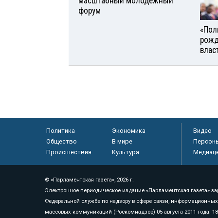
масштабный молодёжный
форум
«Поль
рожд
влас
Политика
Экономика
Видео
Общество
В мире
Персон
Происшествия
Культура
Медиац
© «Парламентская газета», 2026 г.
Электронное периодическое издание «Парламентская газета» за
Федеральной службе по надзору в сфере связи, информационных
массовых коммуникаций (Роскомнадзор) 05 августа 2011 года. 1