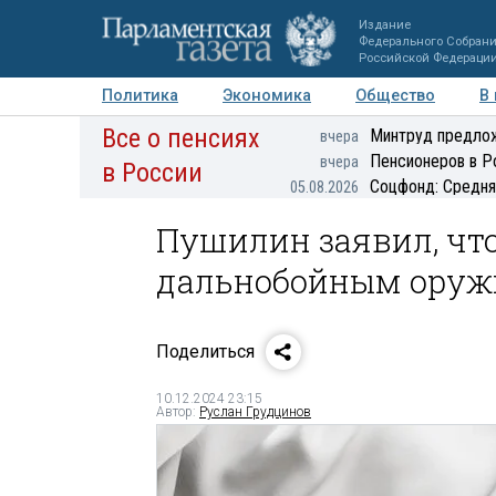
Издание
Федерального Собран
Российской Федераци
Политика
Экономика
Общество
В
Все о пенсиях
Фото
Авторы
Персоны
Мнения
Регионы
Минтруд предлож
вчера
Пенсионеров в Р
вчера
в России
Соцфонд: Средня
05.08.2026
Пушилин заявил, чт
дальнобойным оруж
Поделиться
10.12.2024 23:15
Автор:
Руслан Грудцинов