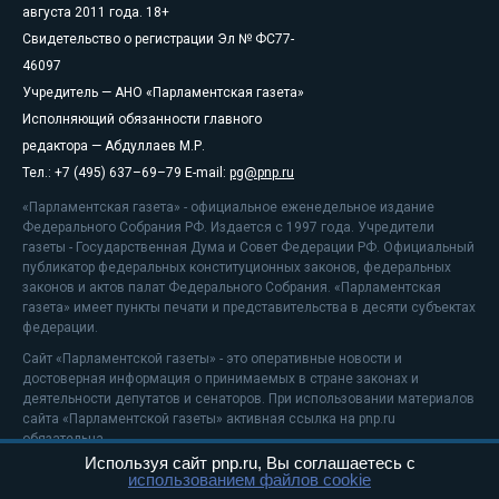
августа 2011 года. 18+
Свидетельство о регистрации Эл № ФС77-
46097
Учредитель — АНО «Парламентская газета»
Исполняющий обязанности главного
редактора — Абдуллаев М.Р.
Тел.: +7 (495) 637–69–79 E-mail:
pg@pnp.ru
«Парламентская газета» - официальное еженедельное издание
Федерального Собрания РФ. Издается с 1997 года. Учредители
газеты - Государственная Дума и Совет Федерации РФ. Официальный
публикатор федеральных конституционных законов, федеральных
законов и актов палат Федерального Собрания. «Парламентская
газета» имеет пункты печати и представительства в десяти субъектах
федерации.
Сайт «Парламентской газеты» - это оперативные новости и
достоверная информация о принимаемых в стране законах и
деятельности депутатов и сенаторов. При использовании материалов
сайта «Парламентской газеты» активная ссылка на pnp.ru
обязательна.
Используя сайт pnp.ru, Вы соглашаетесь с
На информационном ресурсе применяются
рекомендательные
использованием файлов cookie
технологии