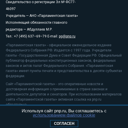
Свидетельство о регистрации Эл № ФС77-
46097
Учредитель — АНО «Парламентская газета»
Исполняющий обязанности главного
редактора — Абдуллаев М.Р.
Тел.: +7 (495) 637–69–79 E-mail:
pg@pnp.ru
«Парламентская газета» - официальное еженедельное издание
Федерального Собрания РФ. Издается с 1997 года. Учредители
газеты - Государственная Дума и Совет Федерации РФ. Официальный
публикатор федеральных конституционных законов, федеральных
законов и актов палат Федерального Собрания. «Парламентская
газета» имеет пункты печати и представительства в десяти субъектах
федерации.
Сайт «Парламентской газеты» - это оперативные новости и
достоверная информация о принимаемых в стране законах и
деятельности депутатов и сенаторов. При использовании материалов
сайта «Парламентской газеты» активная ссылка на pnp.ru
обязательна.
Используя сайт pnp.ru, Вы соглашаетесь с
На информационном ресурсе применяются
рекомендательные
использованием файлов cookie
технологии
Положение о защите персональных данных
СОГЛАСЕН