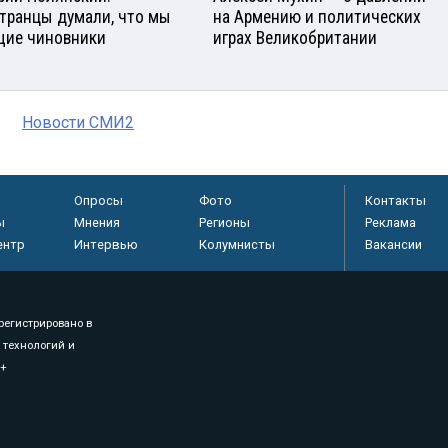
транцы думали, что мы
на Армению и политических
ие чиновники
играх Великобритании
Новости СМИ2
Опросы
Фото
Контакты
ы
Мнения
Регионы
Реклама
ентр
Интервью
Колумнисты
Вакансии
регистрировано в
 технологий и
8+
.