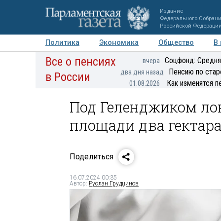
Издание
Федерального Собран
Российской Федераци
Политика
Экономика
Общество
В
Все о пенсиях
Фото
Авторы
Персоны
Мнения
Регионы
Соцфонд: Средня
вчера
Пенсию по стар
два дня назад
в России
Как изменятся п
01.08.2026
Под Геленджиком ло
площади два гектар
Поделиться
16.07.2024 00:35
Автор:
Руслан Грудцинов