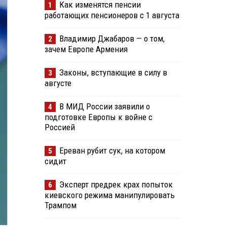
Как изменятся пенсии
1
работающих пенсионеров с 1 августа
Владимир Джабаров — о том,
2
зачем Европе Армения
Законы, вступающие в силу в
3
августе
В МИД России заявили о
4
подготовке Европы к войне с
Россией
Ереван рубит сук, на котором
5
сидит
Эксперт предрек крах попыток
6
киевского режима манипулировать
Трампом