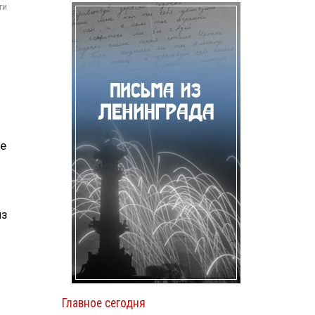
ти
не
из
Главное сегодня