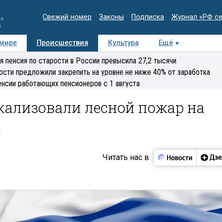
Свежий номер
Законы
Подписка
Журнал «РФ с
ия
и
 мире
Происшествия
Культура
Ещё
Медиацентр
Интервью
Колумнисты
Делова
я пенсия по старости в России превысила 27,2 тысячи
эксперт
ости предложили закрепить на уровне не ниже 40% от заработка
енсии работающих пенсионеров с 1 августа
кализовали лесной пожар на
а
Читать нас в