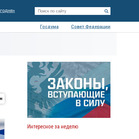
егодня»
Госдума
Совет Федерации
я
Авто
Недвижимость
Технологии
иза
Интересное за неделю