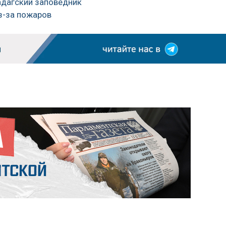
адагский заповедник
з-за пожаров