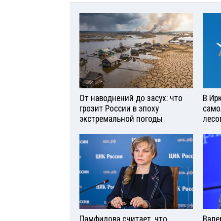
От наводнений до засух: что
В Ир
грозит России в эпоху
само
экстремальной погоды
лесо
Памфилова считает, что
Вале