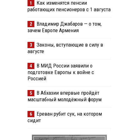
Как изменятся пенсии
1
работающих пенсионеров с 1 августа
Владимир Джабаров — о том,
2
зачем Европе Армения
Законы, вступающие в силу в
3
августе
В МИД России заявили о
4
подготовке Европы к войне с
Россией
В Абхазии впервые пройдёт
5
масштабный молодёжный форум
Ереван рубит сук, на котором
6
сидит