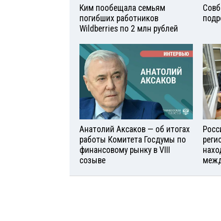
Ким пообещала семьям
Совб
погибших работников
подр
Wildberries по 2 млн рублей
Анатолий Аксаков — об итогах
Росс
работы Комитета Госдумы по
реги
финансовому рынку в VIII
нахо
созыве
межд