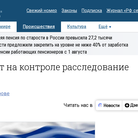
Свежий номер
Законы
Подписка
Журнал «РФ с
ия
и
 мире
Происшествия
Культура
Ещё
Медиацентр
Интервью
Колумнисты
Делова
яя пенсия по старости в России превысила 27,2 тысячи
эксперт
сти предложили закрепить на уровне не ниже 40% от заработка
енсии работающих пенсионеров с 1 августа
т на контроле расследование
рове
Читать нас в