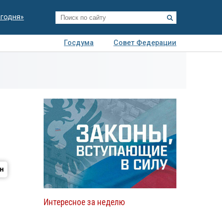
егодня»
Госдума
Совет Федерации
я
Авто
Недвижимость
Технологии
иза
Интересное за неделю