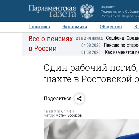
Издание
Федерального Собран
Российской Федераци
Политика
Экономика
Общество
В
Все о пенсиях
Фото
Авторы
Персоны
Мнения
Регионы
Соцфонд: Средн
два дня назад
Пенсию по старо
04.08.2026
в России
Как изменятся п
01.08.2026
Один рабочий погиб,
шахте в Ростовской 
Поделиться
16.08.2018 17:40
Автор:
Артем Борисов