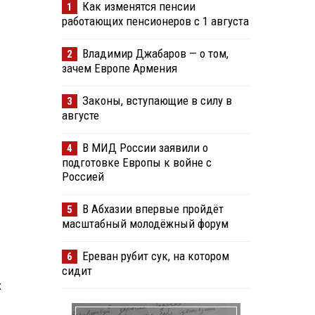
Как изменятся пенсии
1
работающих пенсионеров с 1 августа
Владимир Джабаров — о том,
2
зачем Европе Армения
Законы, вступающие в силу в
3
августе
В МИД России заявили о
4
подготовке Европы к войне с
Россией
В Абхазии впервые пройдёт
5
масштабный молодёжный форум
Ереван рубит сук, на котором
6
сидит
х