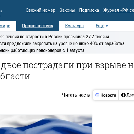
Свежий номер
Законы
Подписка
Журнал «РФ с
ия
и
 мире
Происшествия
Культура
Ещё
Медиацентр
Интервью
Колумнисты
Делова
яя пенсия по старости в России превысила 27,2 тысячи
эксперт
сти предложили закрепить на уровне не ниже 40% от заработка
енсии работающих пенсионеров с 1 августа
 двое пострадали при взрыве н
области
Читать нас в