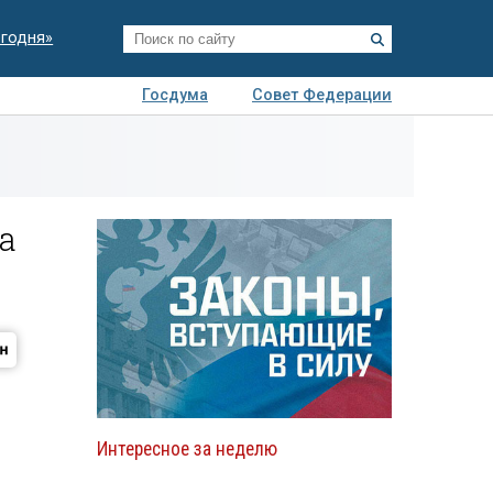
егодня»
Госдума
Совет Федерации
я
Авто
Недвижимость
Технологии
иза
а
Интересное за неделю