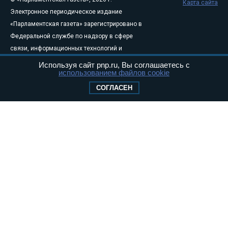
Карта сайта
Электронное периодическое издание
«Парламентская газета» зарегистрировано в
Федеральной службе по надзору в сфере
связи, информационных технологий и
массовых коммуникаций (Роскомнадзор) 05
Используя сайт pnp.ru, Вы соглашаетесь с
использованием файлов cookie
августа 2011 года. 18+
Свидетельство о регистрации Эл № ФС77-
СОГЛАСЕН
46097
Учредитель — АНО «Парламентская газета»
Исполняющий обязанности главного
редактора — Абдуллаев М.Р.
Тел.: +7 (495) 637–69–79 E-mail:
pg@pnp.ru
«Парламентская газета» - официальное еженедельное издание
Федерального Собрания РФ. Издается с 1997 года. Учредители
газеты - Государственная Дума и Совет Федерации РФ. Официальный
публикатор федеральных конституционных законов, федеральных
законов и актов палат Федерального Собрания. «Парламентская
газета» имеет пункты печати и представительства в десяти субъектах
федерации.