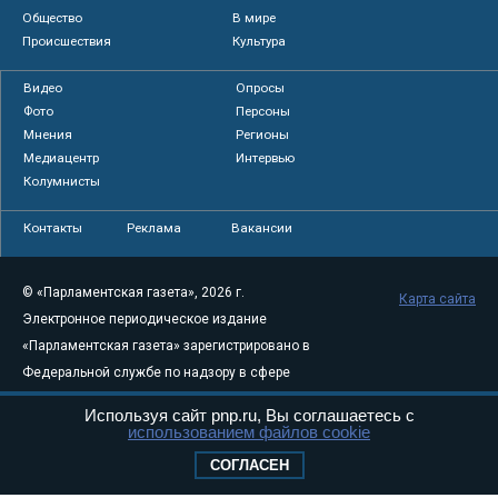
Общество
В мире
Происшествия
Культура
Видео
Опросы
Фото
Персоны
Мнения
Регионы
Медиацентр
Интервью
Колумнисты
Контакты
Реклама
Вакансии
© «Парламентская газета», 2026 г.
Карта сайта
Электронное периодическое издание
«Парламентская газета» зарегистрировано в
Федеральной службе по надзору в сфере
связи, информационных технологий и
Используя сайт pnp.ru, Вы соглашаетесь с
массовых коммуникаций (Роскомнадзор) 05
использованием файлов cookie
августа 2011 года. 18+
СОГЛАСЕН
Свидетельство о регистрации Эл № ФС77-