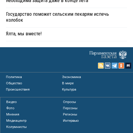
необходима защита даже в конце лета
Государство поможет сельским пекарям испечь
колобок
Ялта, мы вместе!
Политика
Экономика
Общество
В мире
Происшествия
Культура
Видео
Опросы
Фото
Персоны
Мнения
Регионы
Медиацентр
Интервью
Колумнисты