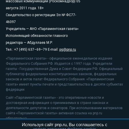
массовых коммуникаций (Роскомнадзор) 05
августа 2011 года. 18+
Свидетельство о регистрации Эл № ФС77-
46097
Учредитель — АНО «Парламентская газета»
Исполняющий обязанности главного
редактора — Абдуллаев М.Р.
Тел.: +7 (495) 637–69–79 E-mail:
pg@pnp.ru
«Парламентская газета» - официальное еженедельное издание
Федерального Собрания РФ. Издается с 1997 года. Учредители
газеты - Государственная Дума и Совет Федерации РФ. Официальный
публикатор федеральных конституционных законов, федеральных
законов и актов палат Федерального Собрания. «Парламентская
газета» имеет пункты печати и представительства в десяти субъектах
федерации.
Сайт «Парламентской газеты» - это оперативные новости и
достоверная информация о принимаемых в стране законах и
деятельности депутатов и сенаторов. При использовании материалов
сайта «Парламентской газеты» активная ссылка на pnp.ru
обязательна.
Используя сайт pnp.ru, Вы соглашаетесь с
На информационном ресурсе применяются
рекомендательные
использованием файлов cookie