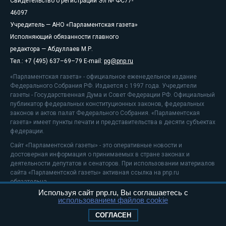
Свидетельство о регистрации Эл № ФС77-
46097
Учредитель — АНО «Парламентская газета»
Исполняющий обязанности главного
редактора — Абдуллаев М.Р.
Тел.: +7 (495) 637–69–79 E-mail:
pg@pnp.ru
«Парламентская газета» - официальное еженедельное издание
Федерального Собрания РФ. Издается с 1997 года. Учредители
газеты - Государственная Дума и Совет Федерации РФ. Официальный
публикатор федеральных конституционных законов, федеральных
законов и актов палат Федерального Собрания. «Парламентская
газета» имеет пункты печати и представительства в десяти субъектах
федерации.
Сайт «Парламентской газеты» - это оперативные новости и
достоверная информация о принимаемых в стране законах и
деятельности депутатов и сенаторов. При использовании материалов
сайта «Парламентской газеты» активная ссылка на pnp.ru
обязательна.
Используя сайт pnp.ru, Вы соглашаетесь с
На информационном ресурсе применяются
рекомендательные
использованием файлов cookie
технологии
Положение о защите персональных данных
СОГЛАСЕН