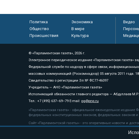
Политика
Экономика
Видео
Общество
В мире
Персон
Происшествия
Культура
Медиац
© «Парламентская газета», 2026 г.
Электронное периодическое издание «Парламентская газета» за
Федеральной службе по надзору в сфере связи, информационных
массовых коммуникаций (Роскомнадзор) 05 августа 2011 года. 1
Свидетельство о регистрации Эл № ФС77-46097
Учредитель — АНО «Парламентская газета»
Исполняющий обязанности главного редактора — Абдуллаев М.Р
Тел.: +7 (495) 637–69–79 E-mail:
pg@pnp.ru
«Парламентская газета» - официальное еженедельное издание Фе
федеральных конституционных законов, федеральных законов и а
Сайт «Парламентской газеты» - это оперативные новости и дост
«Парламентской газеты» активная ссылка на pnp.ru обязательна.
Испо
На информационном ресурсе применяются
рекомендательные т