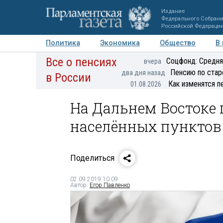
Издание
Федерального Собран
Российской Федераци
Политика
Экономика
Общество
В
Все о пенсиях
Фото
Авторы
Персоны
Мнения
Регионы
Соцфонд: Средня
вчера
Пенсию по стар
два дня назад
в России
Как изменятся п
01.08.2026
На Дальнем Востоке
населённых пунктов
Поделиться
02.09.2019 10:09
Автор:
Егор Павленко