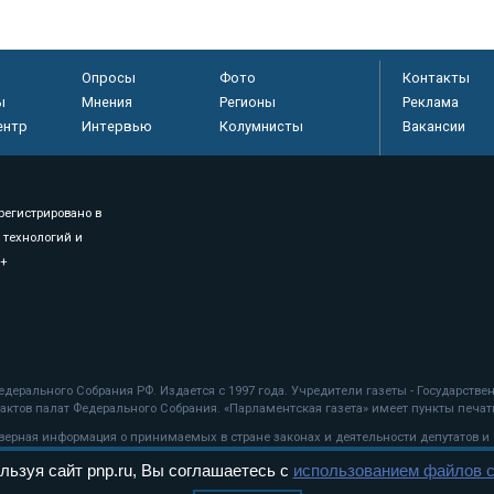
Опросы
Фото
Контакты
ы
Мнения
Регионы
Реклама
ентр
Интервью
Колумнисты
Вакансии
регистрировано в
 технологий и
8+
.
дерального Собрания РФ. Издается с 1997 года. Учредители газеты - Государств
ктов палат Федерального Собрания. «Парламентская газета» имеет пункты печати
оверная информация о принимаемых в стране законах и деятельности депутатов и
льзуя сайт pnp.ru, Вы соглашаетесь с
использованием файлов c
ехнологии