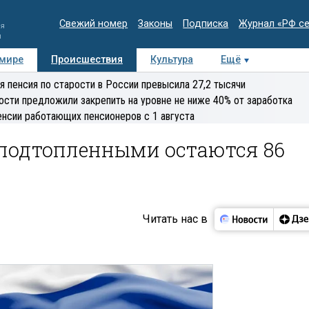
Свежий номер
Законы
Подписка
Журнал «РФ с
ия
и
 мире
Происшествия
Культура
Ещё
Медиацентр
Интервью
Колумнисты
Делова
я пенсия по старости в России превысила 27,2 тысячи
эксперт
ости предложили закрепить на уровне не ниже 40% от заработка
енсии работающих пенсионеров с 1 августа
 подтопленными остаются 86
Читать нас в