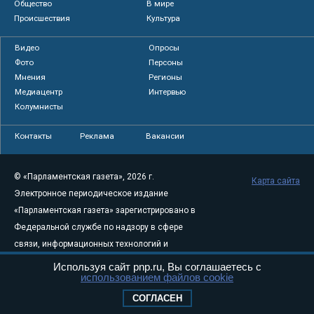
Общество
В мире
Происшествия
Культура
Видео
Опросы
Фото
Персоны
Мнения
Регионы
Медиацентр
Интервью
Колумнисты
Контакты
Реклама
Вакансии
© «Парламентская газета», 2026 г.
Карта сайта
Электронное периодическое издание
«Парламентская газета» зарегистрировано в
Федеральной службе по надзору в сфере
связи, информационных технологий и
массовых коммуникаций (Роскомнадзор) 05
Используя сайт pnp.ru, Вы соглашаетесь с
использованием файлов cookie
августа 2011 года. 18+
Свидетельство о регистрации Эл № ФС77-
СОГЛАСЕН
46097