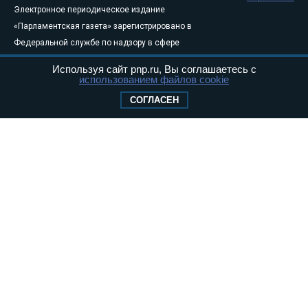
Электронное периодическое издание
«Парламентская газета» зарегистрировано в
Федеральной службе по надзору в сфере
связи, информационных технологий и
Используя сайт pnp.ru, Вы соглашаетесь с
массовых коммуникаций (Роскомнадзор) 05
использованием файлов cookie
августа 2011 года. 18+
СОГЛАСЕН
Свидетельство о регистрации Эл № ФС77-
46097
Учредитель — АНО «Парламентская газета»
Исполняющий обязанности главного
редактора — Абдуллаев М.Р.
Тел.: +7 (495) 637–69–79 E-mail:
pg@pnp.ru
«Парламентская газета» - официальное еженедельное издание
Федерального Собрания РФ. Издается с 1997 года. Учредители
газеты - Государственная Дума и Совет Федерации РФ. Официальный
публикатор федеральных конституционных законов, федеральных
законов и актов палат Федерального Собрания. «Парламентская
газета» имеет пункты печати и представительства в десяти субъектах
федерации.
Сайт «Парламентской газеты» - это оперативные новости и