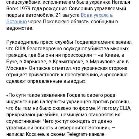
спецслужбами, исполнителем была украинка Наталья
Вовк 1979 года рождения. Совершив управляемый
подрыв автомобиля, 21 августа
Вовк уехала в
Эстонию
через Псковскую область, сообщили в
ведомстве.
Руководитель пресс-службы Госдепартамента заявил,
что США безоговорочно осуждают убийства мирных
граждан, где бы они ни происходили — «в Киеве, в
Буче, в Харькове, в Краматорске, в Мариуполе или в
Москве». Он также отметил, что украинская сторона
отрицает причастность к преступлению, а «россияне
сделают определенные выводы».
«По сути такое заявление Госдепа своего рода
индульгенция на теракты украинцев против россиян,
что бы там ни было сказано по форме. И потому США,
прикрывающие убийц, неминуемо становятся их
соучастниками. Чего уж тут ожидать от давно
утратившей совесть и суверенитет Эстонии», —
написал Косачев в своем Telegram-канале.