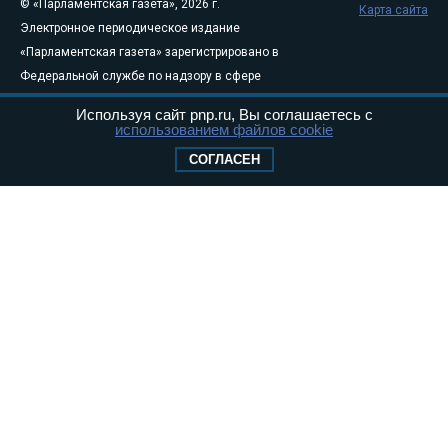
© «Парламентская газета», 2026 г.
Карта сайта
Электронное периодическое издание
«Парламентская газета» зарегистрировано в
Федеральной службе по надзору в сфере
связи, информационных технологий и
Используя сайт pnp.ru, Вы соглашаетесь с
массовых коммуникаций (Роскомнадзор) 05
использованием файлов cookie
августа 2011 года. 18+
СОГЛАСЕН
Свидетельство о регистрации Эл № ФС77-
46097
Учредитель — АНО «Парламентская газета»
Исполняющий обязанности главного
редактора — Абдуллаев М.Р.
Тел.: +7 (495) 637–69–79 E-mail:
pg@pnp.ru
«Парламентская газета» - официальное еженедельное издание
Федерального Собрания РФ. Издается с 1997 года. Учредители
газеты - Государственная Дума и Совет Федерации РФ. Официальный
публикатор федеральных конституционных законов, федеральных
законов и актов палат Федерального Собрания. «Парламентская
газета» имеет пункты печати и представительства в десяти субъектах
федерации.