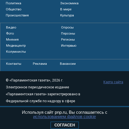
Политика
Экономика
Общество
В мире
Происшествия
Культура
Видео
Опросы
Фото
Персоны
Мнения
Регионы
Медиацентр
Интервью
Колумнисты
Контакты
Реклама
Вакансии
© «Парламентская газета», 2026 г.
Карта сайта
Электронное периодическое издание
«Парламентская газета» зарегистрировано в
Федеральной службе по надзору в сфере
связи, информационных технологий и
Используя сайт pnp.ru, Вы соглашаетесь с
массовых коммуникаций (Роскомнадзор) 05
использованием файлов cookie
августа 2011 года. 18+
СОГЛАСЕН
Свидетельство о регистрации Эл № ФС77-