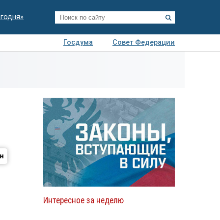
егодня»
Госдума
Совет Федерации
я
Авто
Недвижимость
Технологии
иза
Интересное за неделю