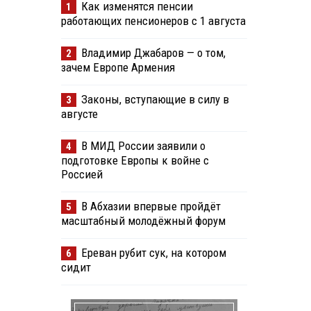
Как изменятся пенсии
1
работающих пенсионеров с 1 августа
Владимир Джабаров — о том,
2
зачем Европе Армения
Законы, вступающие в силу в
3
августе
В МИД России заявили о
4
подготовке Европы к войне с
Россией
В Абхазии впервые пройдёт
5
масштабный молодёжный форум
Ереван рубит сук, на котором
6
сидит