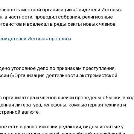
тельность местной организации «Свидетели Иеговы»
н, в частности, проводил собрания, религиозные
еговистов и вовлекал в ряды секты новых членов.
свидетелей Иеговы» прошли в
но уголовное дело по признакам преступления,
оссии («Организация деятельности экстремистской
 организатора и членов ячейки проведены обыски, в хо
нная литература, телефоны, компьютерная техника и
странной валюте.
орое есть в распоряжении редакции, видны изъятые у
ки денег в американской, европейской, российской и