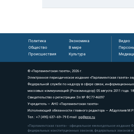
Политика
Экономика
Видео
Общество
В мире
Персон
Происшествия
Культура
Медиац
© «Парламентская газета», 2026 г.
Электронное периодическое издание «Парламентская газета» за
Федеральной службе по надзору в сфере связи, информационных
массовых коммуникаций (Роскомнадзор) 05 августа 2011 года. 1
Свидетельство о регистрации Эл № ФС77-46097
Учредитель — АНО «Парламентская газета»
Исполняющий обязанности главного редактора — Абдуллаев М.Р
Тел.: +7 (495) 637–69–79 E-mail:
pg@pnp.ru
«Парламентская газета» - официальное еженедельное издание Фе
федеральных конституционных законов, федеральных законов и а