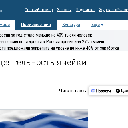
Свежий номер
Законы
Подписка
Журнал «РФ с
ия
и
 мире
Происшествия
Культура
Ещё
Медиацентр
Интервью
Колумнисты
Делова
оссии за год стало меньше на 409 тысяч человек
эксперт
яя пенсия по старости в России превысила 27,2 тысячи
сти предложили закрепить на уровне не ниже 40% от заработка
 деятельность ячейки
»
Читать нас в