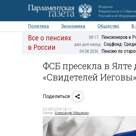
Издание
Федерального Собран
Российской Федераци
Политика
Экономика
Общество
В
Все о пенсиях
Фото
Авторы
Персоны
Мнения
Регионы
Пенсионеров в Р
08:17
Соцфонд: Средн
два дня назад
в России
Пенсию по старо
04.08.2026
ФСБ пресекла в Ялте
«Свидетелей Иеговы
Поделиться
20.03.2019 18:11
Автор:
Александр Мащенко