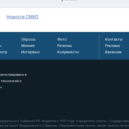
Новости СМИ2
Опросы
Фото
Контакты
ы
Мнения
Регионы
Реклама
ентр
Интервью
Колумнисты
Вакансии
регистрировано в
 технологий и
8+
.
дерального Собрания РФ. Издается с 1997 года. Учредители газеты - Государств
ктов палат Федерального Собрания. «Парламентская газета» имеет пункты печати