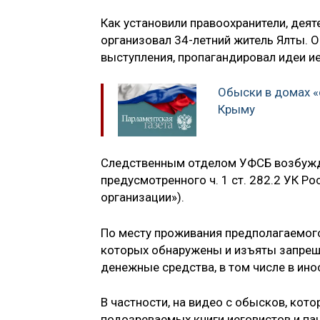
Как установили правоохранители, дея
организовал 34-летний житель Ялты. О
выступления, пропагандировал идеи и
Обыски в домах «
Крыму
Следственным отделом УФСБ возбужде
предусмотренного ч. 1 ст. 282.2 УК Р
организации»).
По месту проживания предполагаемого
которых обнаружены и изъяты запрещё
денежные средства, в том числе в ино
В частности, на видео с обысков, кот
подозреваемых книги иеговистов и пач