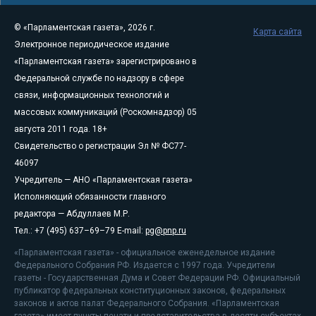
© «Парламентская газета», 2026 г.
Карта сайта
Электронное периодическое издание
«Парламентская газета» зарегистрировано в
Федеральной службе по надзору в сфере
связи, информационных технологий и
массовых коммуникаций (Роскомнадзор) 05
августа 2011 года. 18+
Свидетельство о регистрации Эл № ФС77-
46097
Учредитель — АНО «Парламентская газета»
Исполняющий обязанности главного
редактора — Абдуллаев М.Р.
Тел.: +7 (495) 637–69–79 E-mail:
pg@pnp.ru
«Парламентская газета» - официальное еженедельное издание
Федерального Собрания РФ. Издается с 1997 года. Учредители
газеты - Государственная Дума и Совет Федерации РФ. Официальный
публикатор федеральных конституционных законов, федеральных
законов и актов палат Федерального Собрания. «Парламентская
газета» имеет пункты печати и представительства в десяти субъектах