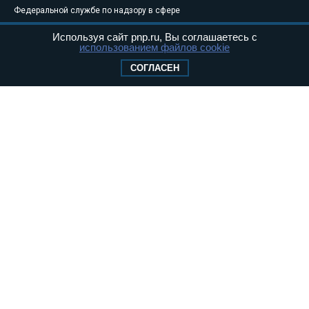
Федеральной службе по надзору в сфере
связи, информационных технологий и
Используя сайт pnp.ru, Вы соглашаетесь с
массовых коммуникаций (Роскомнадзор) 05
использованием файлов cookie
августа 2011 года. 18+
СОГЛАСЕН
Свидетельство о регистрации Эл № ФС77-
46097
Учредитель — АНО «Парламентская газета»
Исполняющий обязанности главного
редактора — Абдуллаев М.Р.
Тел.: +7 (495) 637–69–79 E-mail:
pg@pnp.ru
«Парламентская газета» - официальное еженедельное издание
Федерального Собрания РФ. Издается с 1997 года. Учредители
газеты - Государственная Дума и Совет Федерации РФ. Официальный
публикатор федеральных конституционных законов, федеральных
законов и актов палат Федерального Собрания. «Парламентская
газета» имеет пункты печати и представительства в десяти субъектах
федерации.
Сайт «Парламентской газеты» - это оперативные новости и
достоверная информация о принимаемых в стране законах и
деятельности депутатов и сенаторов. При использовании материалов