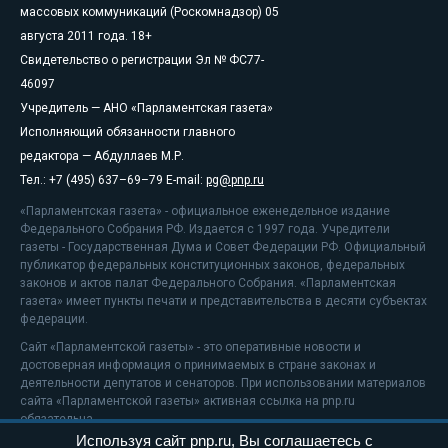
массовых коммуникаций (Роскомнадзор) 05
августа 2011 года. 18+
Свидетельство о регистрации Эл № ФС77-
46097
Учредитель — АНО «Парламентская газета»
Исполняющий обязанности главного
редактора — Абдуллаев М.Р.
Тел.: +7 (495) 637–69–79 E-mail:
pg@pnp.ru
«Парламентская газета» - официальное еженедельное издание
Федерального Собрания РФ. Издается с 1997 года. Учредители
газеты - Государственная Дума и Совет Федерации РФ. Официальный
публикатор федеральных конституционных законов, федеральных
законов и актов палат Федерального Собрания. «Парламентская
газета» имеет пункты печати и представительства в десяти субъектах
федерации.
Сайт «Парламентской газеты» - это оперативные новости и
достоверная информация о принимаемых в стране законах и
деятельности депутатов и сенаторов. При использовании материалов
сайта «Парламентской газеты» активная ссылка на pnp.ru
обязательна.
Используя сайт pnp.ru, Вы соглашаетесь с
На информационном ресурсе применяются
рекомендательные