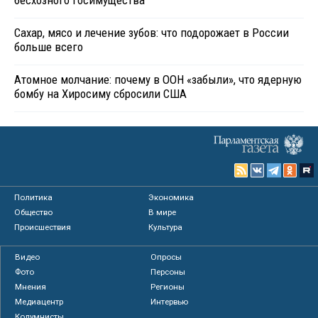
Сахар, мясо и лечение зубов: что подорожает в России
больше всего
Атомное молчание: почему в ООН «забыли», что ядерную
бомбу на Хиросиму сбросили США
Политика
Экономика
Общество
В мире
Происшествия
Культура
Видео
Опросы
Фото
Персоны
Мнения
Регионы
Медиацентр
Интервью
Колумнисты