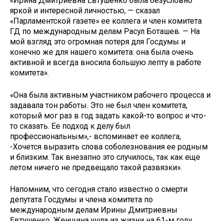
«Ирина Дмитриевна Евтушенко была безусловно
яркой и интересной личностью, — сказал
«Парламентской газете» ее коллега и член комитета
ГД по международным делам Расул Боташев. — На
мой взгляд это огромная потеря для Госдумы и
конечно же для нашего комитета: она была очень
активной и всегда вносила большую лепту в работе
комитета».
«Она была активным участником рабочего процесса и
задавала тон работы. Это не был член комитета,
который мог раз в год задать какой-то вопрос и что-
то сказать. Ее подход к делу был
профессиональным»,- вспоминает ее коллега,
-Хочется выразить слова соболезнования ее родным
и близким. Так внезапно это случилось, так как еще
летом ничего не предвещало такой развязки».
Напомним, что сегодня стало известно о смерти
депутата Госдумы и члена комитета по
международным делам Ирины Дмитриевны
Евтушенко. Женщина ушла из жизни на 61-м году.