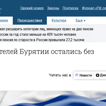
Свежий номер
Законы
Подписка
Журнал «РФ с
ия
и
 мире
Происшествия
Культура
Ещё
Медиацентр
Интервью
Колумнисты
Делова
ил расширить категории лиц, имеющих право на две пенсии
эксперт
оссии за год стало меньше на 409 тысяч человек
я пенсия по старости в России превысила 27,2 тысячи
телей Бурятии остались без
Читать нас в