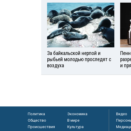
За байкальской нерпой и
Пенн
рыбьей молодью проследят с
разр
воздуха
и пр
Политика
Экономика
Видео
Общество
В мире
Персон
Происшествия
Культура
Медиац