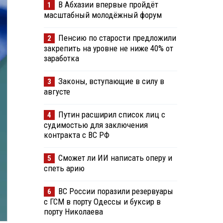
В Абхазии впервые пройдёт
1
масштабный молодёжный форум
Пенсию по старости предложили
2
закрепить на уровне не ниже 40% от
заработка
Законы, вступающие в силу в
3
августе
Путин расширил список лиц с
4
судимостью для заключения
контракта с ВС РФ
Сможет ли ИИ написать оперу и
5
спеть арию
ВС России поразили резервуары
6
с ГСМ в порту Одессы и буксир в
порту Николаева