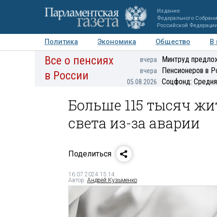
Издание
Федерального Собран
Российской Федераци
Политика
Экономика
Общество
В
Все о пенсиях
Фото
Авторы
Персоны
Мнения
Регионы
Минтруд предлож
вчера
Пенсионеров в Р
вчера
в России
Соцфонд: Средня
05.08.2026
Больше 115 тысяч жи
света из-за аварии
Поделиться
16.07.2024 15:14
Автор:
Андрей Кузьменко