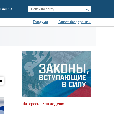
егодня»
Госдума
Совет Федерации
я
Авто
Недвижимость
Технологии
иза
Интересное за неделю