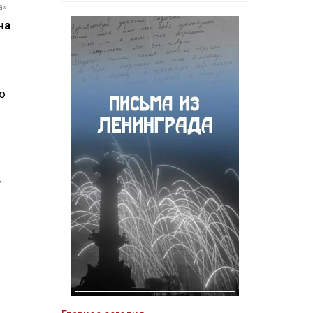
а»
на
о
,