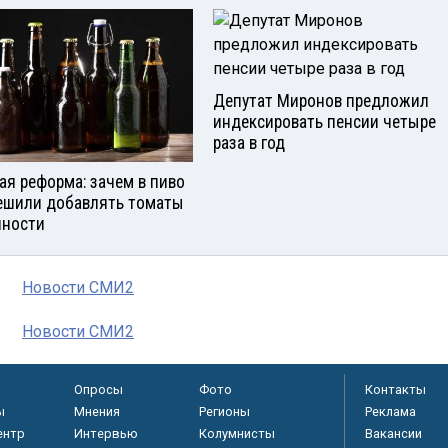
Депутат Миронов предложил
индексировать пенсии четыре
раза в год
ая реформа: зачем в пиво
ешили добавлять томаты
яности
Новости СМИ2
Новости СМИ2
Опросы
Фото
Контакты
ы
Мнения
Регионы
Реклама
ентр
Интервью
Колумнисты
Вакансии