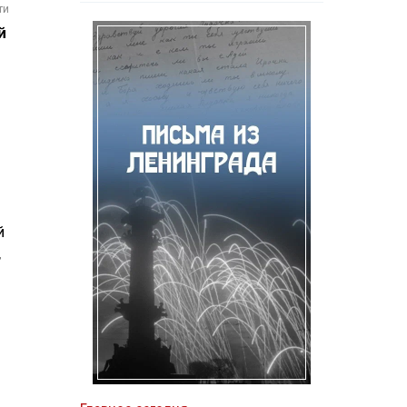
ти
й
й
,