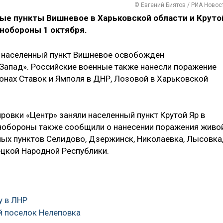
© Евгений Биятов / РИА Новос
ые пункты Вишневое в Харьковской области и Круто
нобороны 1 октября.
о населенный пункт Вишневое освобожден
Запад». Российские военные также нанесли поражение
йонах Ставок и Ямполя в ДНР, Лозовой в Харьковской
ровки «Центр» заняли населенный пункт Крутой Яр в
нобороны также сообщили о нанесении поражения живо
ных пунктов Селидово, Дзержинск, Николаевка, Лысовка
цкой Народной Республики.
у в ЛНР
й поселок Нелеповка