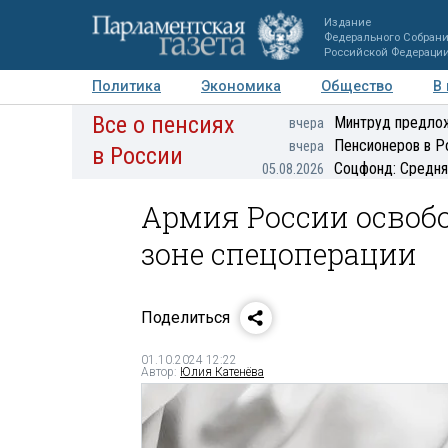
Издание
Федерального Собран
Российской Федераци
Политика
Экономика
Общество
В
Все о пенсиях
Фото
Авторы
Персоны
Мнения
Регионы
Минтруд предлож
вчера
Пенсионеров в Р
вчера
в России
Соцфонд: Средня
05.08.2026
Армия России освоб
зоне спецоперации
Поделиться
01.10.2024 12:22
Автор:
Юлия Катенёва