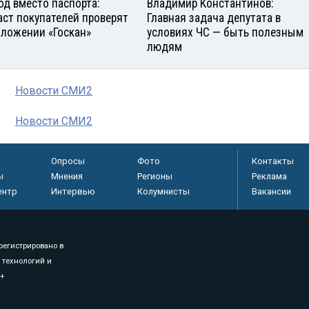
од вместо паспорта:
Владимир Константинов:
аст покупателей проверят
Главная задача депутата в
иложении «Госкан»
условиях ЧС — быть полезным
людям
Новости СМИ2
Новости СМИ2
Опросы
Фото
Контакты
ы
Мнения
Регионы
Реклама
ентр
Интервью
Колумнисты
Вакансии
регистрировано в
 технологий и
8+