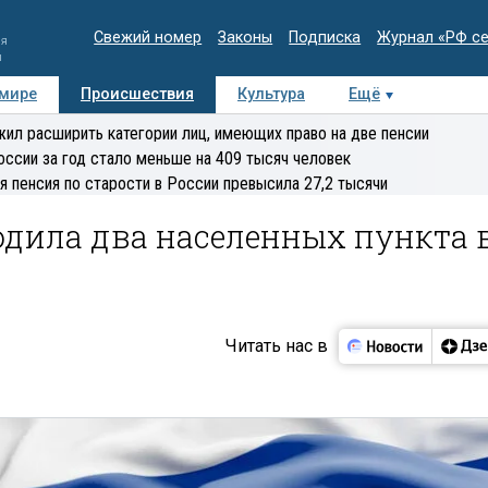
Свежий номер
Законы
Подписка
Журнал «РФ с
ия
и
 мире
Происшествия
Культура
Ещё
Медиацентр
Интервью
Колумнисты
Делова
ил расширить категории лиц, имеющих право на две пенсии
эксперт
оссии за год стало меньше на 409 тысяч человек
я пенсия по старости в России превысила 27,2 тысячи
одила два населенных пункта 
Читать нас в