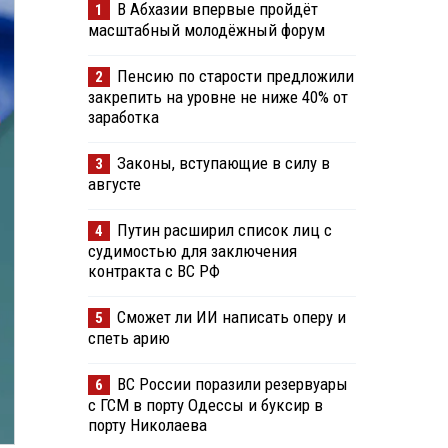
В Абхазии впервые пройдёт
1
масштабный молодёжный форум
Пенсию по старости предложили
2
закрепить на уровне не ниже 40% от
заработка
Законы, вступающие в силу в
3
августе
Путин расширил список лиц с
4
судимостью для заключения
контракта с ВС РФ
Сможет ли ИИ написать оперу и
5
спеть арию
ВС России поразили резервуары
6
с ГСМ в порту Одессы и буксир в
порту Николаева