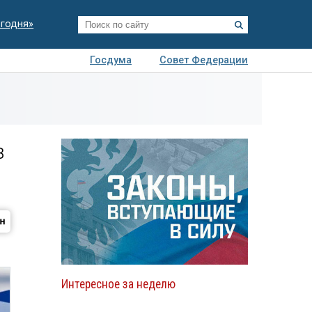
егодня»
Госдума
Совет Федерации
я
Авто
Недвижимость
Технологии
иза
в
Интересное за неделю