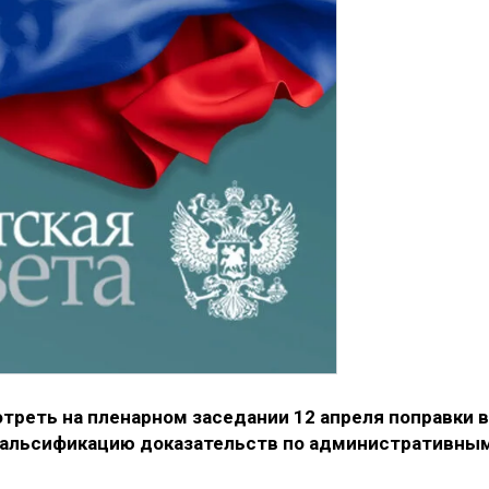
треть на пленарном заседании 12 апреля поправки в
 фальсификацию доказательств по административны