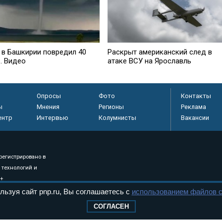
 в Башкирии повредил 40
Раскрыт американский след в
. Видео
атаке ВСУ на Ярославль
Опросы
Фото
Контакты
ы
Мнения
Регионы
Реклама
ентр
Интервью
Колумнисты
Вакансии
регистрировано в
 технологий и
8+
льзуя сайт pnp.ru, Вы соглашаетесь с
использованием файлов c
СОГЛАСЕН
.