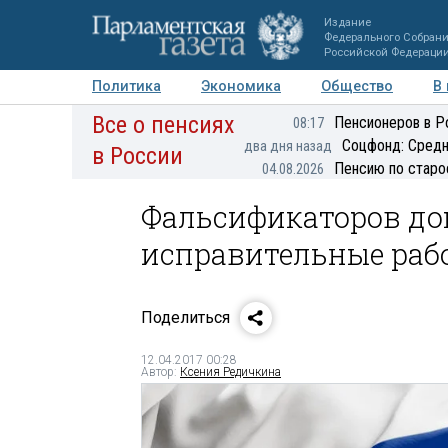
Издание
Федерального Собран
Российской Федераци
Политика
Экономика
Общество
В
Все о пенсиях
Фото
Авторы
Персоны
Мнения
Регионы
Пенсионеров в Р
08:17
Соцфонд: Средн
два дня назад
в России
Пенсию по старо
04.08.2026
Фальсификаторов до
исправительные раб
Поделиться
12.04.2017 00:28
Автор:
Ксения Редичкина