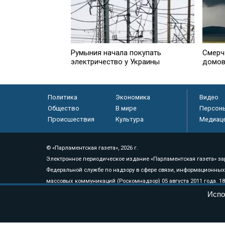
Румыния начала покупать
Смерч
электричество у Украины
домов
Политика
Экономика
Видео
Общество
В мире
Персон
Происшествия
Культура
Медиац
© «Парламентская газета», 2026 г.
Электронное периодическое издание «Парламентская газета» за
Федеральной службе по надзору в сфере связи, информационных
массовых коммуникаций (Роскомнадзор) 05 августа 2011 года. 1
Свидетельство о регистрации Эл № ФС77-46097
Испо
Учредитель — АНО «Парламентская газета»
Исполняющий обязанности главного редактора — Абдуллаев М.Р