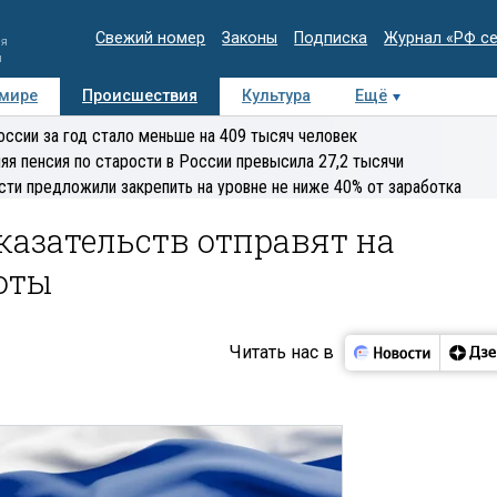
Свежий номер
Законы
Подписка
Журнал «РФ с
ия
и
 мире
Происшествия
Культура
Ещё
Медиацентр
Интервью
Колумнисты
Делова
оссии за год стало меньше на 409 тысяч человек
эксперт
яя пенсия по старости в России превысила 27,2 тысячи
сти предложили закрепить на уровне не ниже 40% от заработка
казательств отправят на
оты
Читать нас в