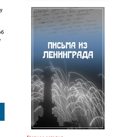
у
об
е