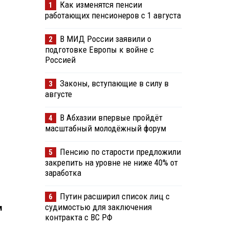
Как изменятся пенсии
1
работающих пенсионеров с 1 августа
В МИД России заявили о
2
подготовке Европы к войне с
Россией
Законы, вступающие в силу в
3
августе
В Абхазии впервые пройдёт
4
масштабный молодёжный форум
Пенсию по старости предложили
5
закрепить на уровне не ниже 40% от
заработка
Путин расширил список лиц с
6
судимостью для заключения
м
контракта с ВС РФ