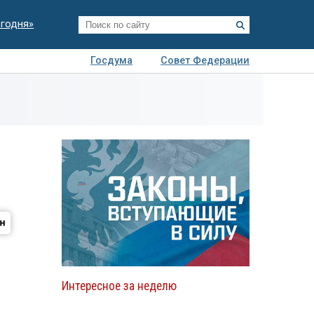
егодня»
Госдума
Совет Федерации
я
Авто
Недвижимость
Технологии
иза
Интересное за неделю