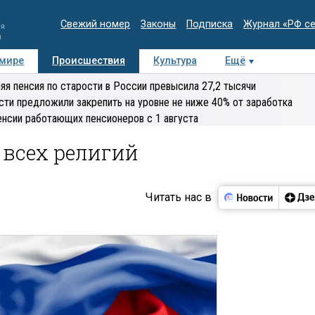
Свежий номер
Законы
Подписка
Журнал «РФ с
ия
и
 мире
Происшествия
Культура
Ещё
Медиацентр
Интервью
Колумнисты
Делова
яя пенсия по старости в России превысила 27,2 тысячи
эксперт
сти предложили закрепить на уровне не ниже 40% от заработка
енсии работающих пенсионеров с 1 августа
 всех религий
Читать нас в