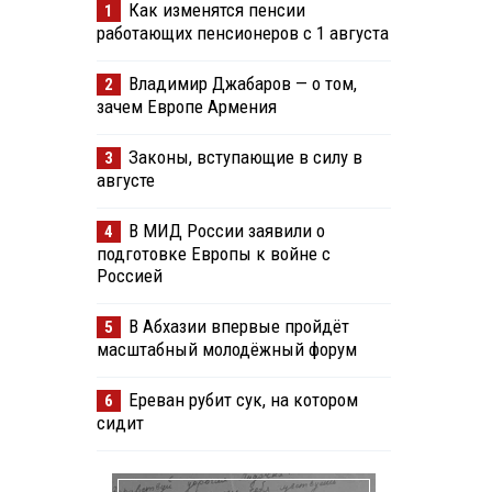
Как изменятся пенсии
1
работающих пенсионеров с 1 августа
Владимир Джабаров — о том,
2
зачем Европе Армения
Законы, вступающие в силу в
3
августе
В МИД России заявили о
4
подготовке Европы к войне с
Россией
В Абхазии впервые пройдёт
5
масштабный молодёжный форум
Ереван рубит сук, на котором
6
сидит