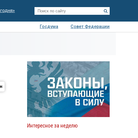
егодня»
Госдума
Совет Федерации
я
Авто
Недвижимость
Технологии
иза
Интересное за неделю