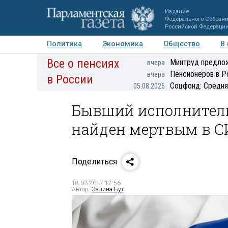
Издание
Федерального Собран
Российской Федераци
Политика
Экономика
Общество
В
Все о пенсиях
Фото
Авторы
Персоны
Мнения
Регионы
Минтруд предлож
вчера
Пенсионеров в Р
вчера
в России
Соцфонд: Средня
05.08.2026
Бывший исполнитель
найден мертвым в С
Поделиться
18.03.2017 12:56
Автор:
Залина Бут