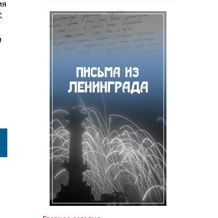
ия
С.
и