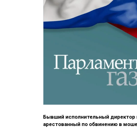
Бывший исполнительный директор 
арестованный по обвинению в моше