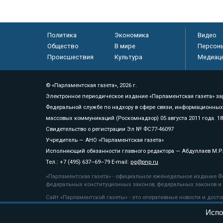
Политика
Экономика
Видео
Общество
В мире
Персон
Происшествия
Культура
Медиац
© «Парламентская газета», 2026 г.
Электронное периодическое издание «Парламентская газета» за
Федеральной службе по надзору в сфере связи, информационных
массовых коммуникаций (Роскомнадзор) 05 августа 2011 года. 1
Свидетельство о регистрации Эл № ФС77-46097
Учредитель — АНО «Парламентская газета»
Исполняющий обязанности главного редактора — Абдуллаев М.Р
Тел.: +7 (495) 637–69–79 E-mail:
pg@pnp.ru
«Парламентская газета» - официальное еженедельное издание Фе
федеральных конституционных законов, федеральных законов и а
Сайт «Парламентской газеты» - это оперативные новости и дост
«Парламентской газеты» активная ссылка на pnp.ru обязательна.
Испо
На информационном ресурсе применяются
рекомендательные т