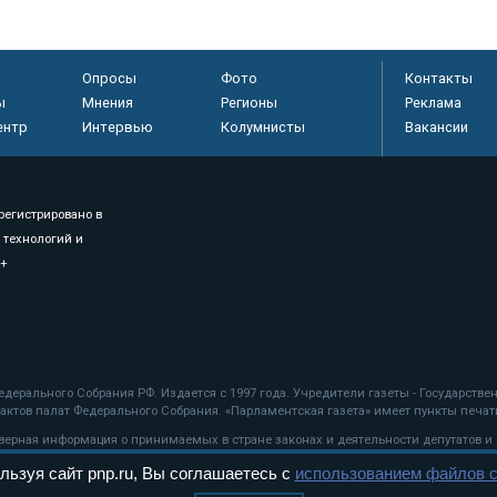
Опросы
Фото
Контакты
ы
Мнения
Регионы
Реклама
ентр
Интервью
Колумнисты
Вакансии
регистрировано в
 технологий и
8+
.
дерального Собрания РФ. Издается с 1997 года. Учредители газеты - Государств
ктов палат Федерального Собрания. «Парламентская газета» имеет пункты печати
оверная информация о принимаемых в стране законах и деятельности депутатов и
льзуя сайт pnp.ru, Вы соглашаетесь с
использованием файлов c
ехнологии