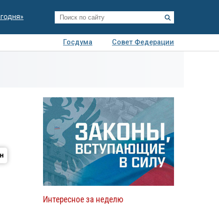
егодня»
Госдума
Совет Федерации
я
Авто
Недвижимость
Технологии
иза
Интересное за неделю