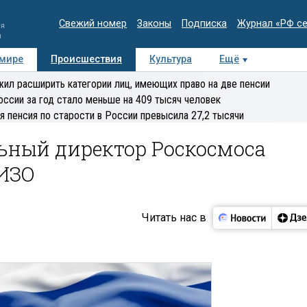
Свежий номер
Законы
Подписка
Журнал «РФ с
ия
и
 мире
Происшествия
Культура
Ещё
Медиацентр
Интервью
Колумнисты
Делова
ил расширить категории лиц, имеющих право на две пенсии
эксперт
оссии за год стало меньше на 409 тысяч человек
я пенсия по старости в России превысила 27,2 тысячи
ный директор Роскосмоса
ИЗО
Читать нас в