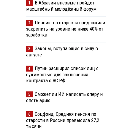
В Абхазии впервые пройдёт
1
масштабный молодёжный форум
Пенсию по старости предложили
2
закрепить на уровне не ниже 40% от
заработка
Законы, вступающие в силу в
3
августе
Путин расширил список лиц с
4
судимостью для заключения
контракта с ВС РФ
Сможет ли ИИ написать оперу и
5
спеть арию
Соцфонд: Средняя пенсия по
6
старости в России превысила 27,2
тысячи