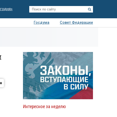
егодня»
Госдума
Совет Федерации
я
Авто
Недвижимость
Технологии
иза
и
Интересное за неделю