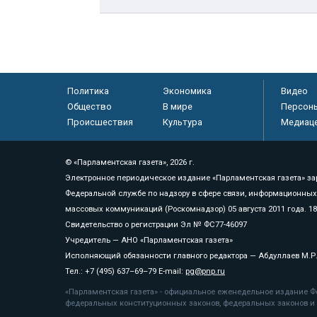
Политика
Экономика
Видео
Общество
В мире
Персон
Происшествия
Культура
Медиац
© «Парламентская газета», 2026 г.
Электронное периодическое издание «Парламентская газета» за
Федеральной службе по надзору в сфере связи, информационных
массовых коммуникаций (Роскомнадзор) 05 августа 2011 года. 1
Свидетельство о регистрации Эл № ФС77-46097
Учредитель — АНО «Парламентская газета»
Исполняющий обязанности главного редактора — Абдуллаев М.Р
Тел.: +7 (495) 637–69–79 E-mail:
pg@pnp.ru
«Парламентская газета» - официальное еженедельное издание Фе
федеральных конституционных законов, федеральных законов и а