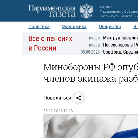
Издание
Федерального Собран
Российской Федераци
Политика
Экономика
Общество
В
Все о пенсиях
Фото
Авторы
Персоны
Мнения
Регионы
Минтруд предлож
вчера
Пенсионеров в Р
вчера
в России
Соцфонд: Средня
05.08.2026
Минобороны РФ опуб
членов экипажа разб
Поделиться
25.12.2016 11:18