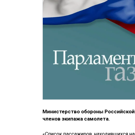
Мин­ис­терст­во обороны Российско
членов экипажа самолета.
«Список пассажиров, находившихся н