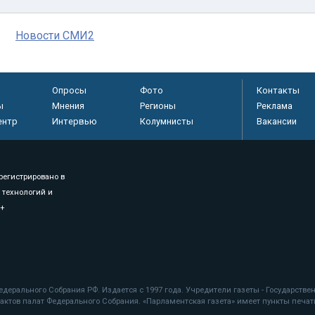
Новости СМИ2
Опросы
Фото
Контакты
ы
Мнения
Регионы
Реклама
ентр
Интервью
Колумнисты
Вакансии
регистрировано в
 технологий и
8+
.
дерального Собрания РФ. Издается с 1997 года. Учредители газеты - Государств
ктов палат Федерального Собрания. «Парламентская газета» имеет пункты печати