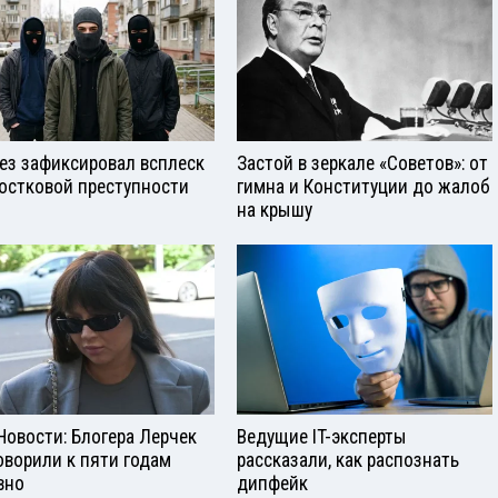
ез зафиксировал всплеск
Застой в зеркале «Советов»: от
остковой преступности
гимна и Конституции до жалоб
на крышу
Новости: Блогера Лерчек
Ведущие IT-эксперты
оворили к пяти годам
рассказали, как распознать
вно
дипфейк