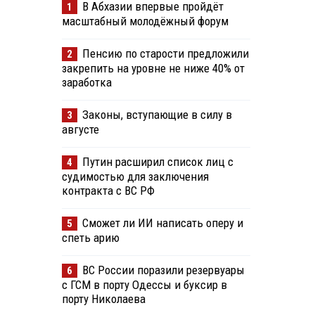
В Абхазии впервые пройдёт
1
масштабный молодёжный форум
Пенсию по старости предложили
2
закрепить на уровне не ниже 40% от
заработка
Законы, вступающие в силу в
3
августе
Путин расширил список лиц с
4
судимостью для заключения
контракта с ВС РФ
Сможет ли ИИ написать оперу и
5
спеть арию
ВС России поразили резервуары
6
с ГСМ в порту Одессы и буксир в
порту Николаева