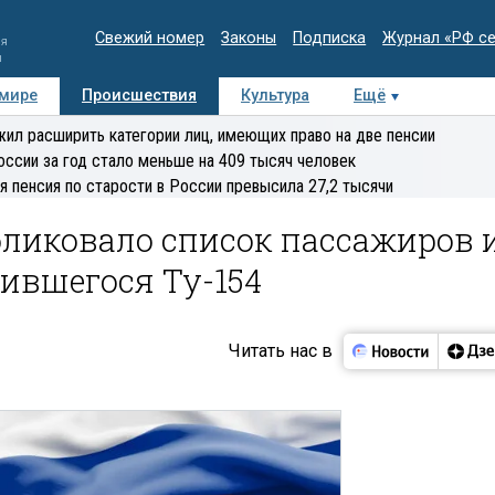
Свежий номер
Законы
Подписка
Журнал «РФ с
ия
и
 мире
Происшествия
Культура
Ещё
Медиацентр
Интервью
Колумнисты
Делова
ил расширить категории лиц, имеющих право на две пенсии
эксперт
оссии за год стало меньше на 409 тысяч человек
я пенсия по старости в России превысила 27,2 тысячи
ликовало список пассажиров 
ившегося Ту-154
Читать нас в