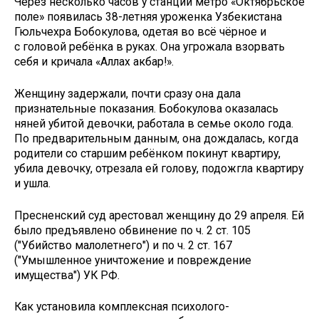
Через несколько часов у станции метро «Октябрьское
поле» появилась 38-летняя уроженка Узбекистана
Гюльчехра Бобокулова, одетая во всё чёрное и
с головой ребёнка в руках. Она угрожала взорвать
себя и кричала «Аллах акбар!».
Женщину задержали, почти сразу она дала
признательные показания. Бобокулова оказалась
няней убитой девочки, работала в семье около года.
По предварительным данным, она дождалась, когда
родители со старшим ребёнком покинут квартиру,
убила девочку, отрезала ей голову, подожгла квартиру
и ушла.
Пресненский суд арестовал женщину до 29 апреля. Ей
было предъявлено обвинение по ч. 2 ст. 105
("Убийство малолетнего") и по ч. 2 ст. 167
("Умышленное уничтожение и повреждение
имущества") УК РФ.
Как установила комплексная психолого-