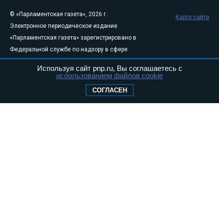
© «Парламентская газета», 2026 г.
Карта сайта
Электронное периодическое издание
«Парламентская газета» зарегистрировано в
Федеральной службе по надзору в сфере
связи, информационных технологий и
Используя сайт pnp.ru, Вы соглашаетесь с
массовых коммуникаций (Роскомнадзор) 05
использованием файлов cookie
августа 2011 года. 18+
СОГЛАСЕН
Свидетельство о регистрации Эл № ФС77-
46097
Учредитель — АНО «Парламентская газета»
Исполняющий обязанности главного
редактора — Абдуллаев М.Р.
Тел.: +7 (495) 637–69–79 E-mail:
pg@pnp.ru
«Парламентская газета» - официальное еженедельное издание
Федерального Собрания РФ. Издается с 1997 года. Учредители
газеты - Государственная Дума и Совет Федерации РФ. Официальный
публикатор федеральных конституционных законов, федеральных
законов и актов палат Федерального Собрания. «Парламентская
газета» имеет пункты печати и представительства в десяти субъектах