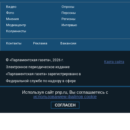
Видео
Опросы
Фото
Персоны
Мнения
Регионы
Медиацентр
Интервью
Колумнисты
Контакты
Реклама
Вакансии
© «Парламентская газета», 2026 г.
Карта сайта
Электронное периодическое издание
«Парламентская газета» зарегистрировано в
Федеральной службе по надзору в сфере
связи, информационных технологий и
Используя сайт pnp.ru, Вы соглашаетесь с
массовых коммуникаций (Роскомнадзор) 05
использованием файлов cookie
августа 2011 года. 18+
СОГЛАСЕН
Свидетельство о регистрации Эл № ФС77-
46097
Учредитель — АНО «Парламентская газета»
Исполняющий обязанности главного