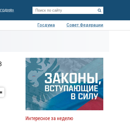
егодня»
Госдума
Совет Федерации
я
Авто
Недвижимость
Технологии
иза
в
Интересное за неделю