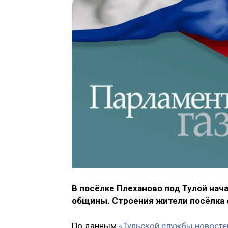
В посёлке Плеханово под Тулой на
общины. Строения жители посёлка 
По данным
«Тульской службы новосте