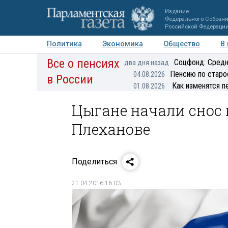
Издание
Федерального Собран
Российской Федераци
Политика
Экономика
Общество
В
Все о пенсиях
Фото
Авторы
Персоны
Мнения
Регионы
Соцфонд: Средн
два дня назад
Пенсию по старо
04.08.2026
в России
Как изменятся п
01.08.2026
Цыгане начали снос 
Плеханове
Поделиться
21.04.2016 16:03