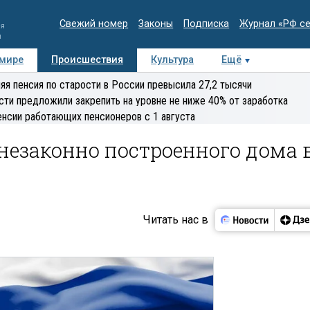
Свежий номер
Законы
Подписка
Журнал «РФ с
ия
и
 мире
Происшествия
Культура
Ещё
Медиацентр
Интервью
Колумнисты
Делова
яя пенсия по старости в России превысила 27,2 тысячи
эксперт
сти предложили закрепить на уровне не ниже 40% от заработка
енсии работающих пенсионеров с 1 августа
незаконно построенного дома 
Читать нас в