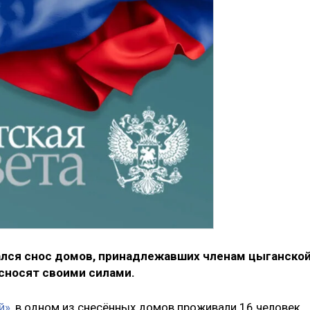
чался снос домов, принадлежавших членам цыганско
сносят своими силами.
й»
, в одном из снесённых домов проживали 16 человек,