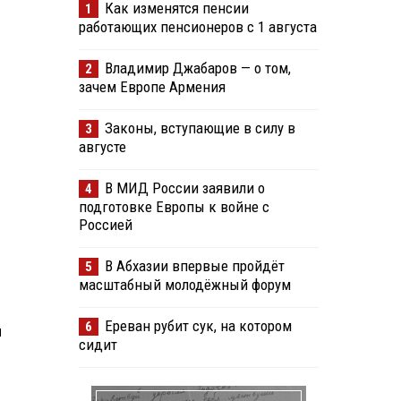
Как изменятся пенсии
1
работающих пенсионеров с 1 августа
Владимир Джабаров — о том,
2
зачем Европе Армения
Законы, вступающие в силу в
3
августе
В МИД России заявили о
4
подготовке Европы к войне с
Россией
В Абхазии впервые пройдёт
5
масштабный молодёжный форум
Ереван рубит сук, на котором
6
й
сидит