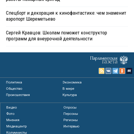
Спецборт и декорация к кинофантастике: чем знаменит
аэропорт Шереметьево
Сергей Кравцов: Школам поможет конструктор
программ для внеурочной деятельности
Политика
Экономика
Общество
В мире
Происшествия
Культура
Видео
Опросы
Фото
Персоны
Мнения
Регионы
Медиацентр
Интервью
Колумнисты