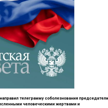
 направил телеграмму соболезнования председател
численными человеческими жертвами и