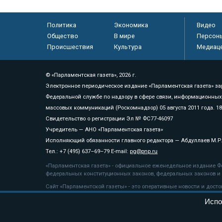
Политика
Экономика
Видео
Общество
В мире
Персон
Происшествия
Культура
Медиац
© «Парламентская газета», 2026 г.
Электронное периодическое издание «Парламентская газета» за
Федеральной службе по надзору в сфере связи, информационных
массовых коммуникаций (Роскомнадзор) 05 августа 2011 года. 1
Свидетельство о регистрации Эл № ФС77-46097
Учредитель — АНО «Парламентская газета»
Исполняющий обязанности главного редактора — Абдуллаев М.Р
Тел.: +7 (495) 637–69–79 E-mail:
pg@pnp.ru
«Парламентская газета» - официальное еженедельное издание Фе
федеральных конституционных законов, федеральных законов и а
Сайт «Парламентской газеты» - это оперативные новости и дост
«Парламентской газеты» активная ссылка на pnp.ru обязательна.
Испо
На информационном ресурсе применяются
рекомендательные т
Положение о защите персональных данных