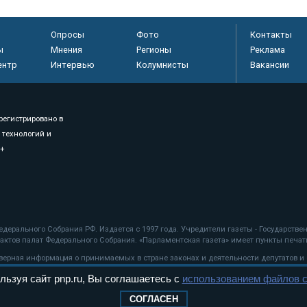
Опросы
Фото
Контакты
ы
Мнения
Регионы
Реклама
ентр
Интервью
Колумнисты
Вакансии
регистрировано в
 технологий и
8+
.
дерального Собрания РФ. Издается с 1997 года. Учредители газеты - Государств
ктов палат Федерального Собрания. «Парламентская газета» имеет пункты печати
оверная информация о принимаемых в стране законах и деятельности депутатов и
льзуя сайт pnp.ru, Вы соглашаетесь с
использованием файлов c
ехнологии
СОГЛАСЕН