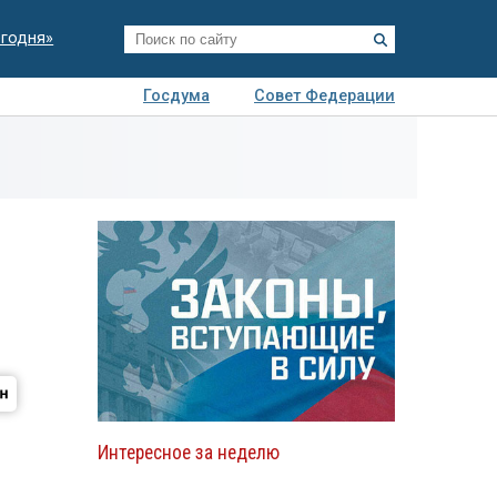
егодня»
Госдума
Совет Федерации
я
Авто
Недвижимость
Технологии
иза
Интересное за неделю