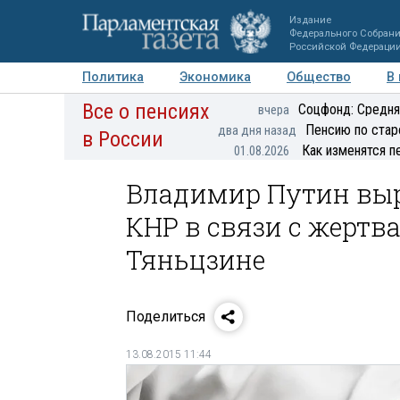
Издание
Федерального Собран
Российской Федераци
Политика
Экономика
Общество
В
Все о пенсиях
Фото
Авторы
Персоны
Мнения
Регионы
Соцфонд: Средня
вчера
Пенсию по стар
два дня назад
в России
Как изменятся п
01.08.2026
Владимир Путин выр
КНР в связи с жертв
Тяньцзине
Поделиться
13.08.2015 11:44