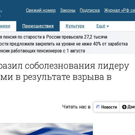
Свежий номер
Законы
Подписка
Журнал «РФ с
ия
и
 мире
Происшествия
Культура
Ещё
Медиацентр
Интервью
Колумнисты
Делова
я пенсия по старости в России превысила 27,2 тысячи
эксперт
ости предложили закрепить на уровне не ниже 40% от заработка
енсии работающих пенсионеров с 1 августа
азил соболезнования лидеру
ами в результате взрыва в
Читать нас в