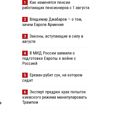
Как изменятся пенсии
1
работающих пенсионеров с 1 августа
Владимир Джабаров — о том,
2
зачем Европе Армения
Законы, вступающие в силу в
3
августе
В МИД России заявили о
4
подготовке Европы к войне с
Россией
Ереван рубит сук, на котором
5
сидит
Эксперт предрек крах попыток
6
киевского режима манипулировать
Трампом
ю